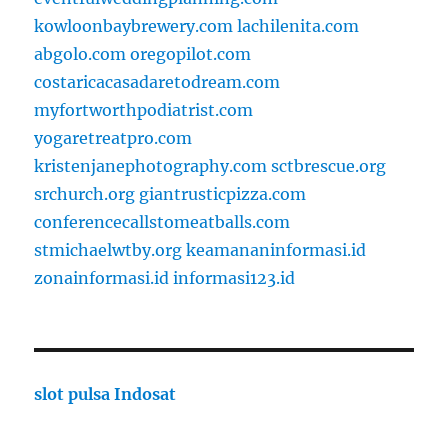
kowloonbaybrewery.com
lachilenita.com
abgolo.com
oregopilot.com
costaricacasadaretodream.com
myfortworthpodiatrist.com
yogaretreatpro.com
kristenjanephotography.com
sctbrescue.org
srchurch.org
giantrusticpizza.com
conferencecallstomeatballs.com
stmichaelwtby.org
keamananinformasi.id
zonainformasi.id
informasi123.id
slot pulsa Indosat