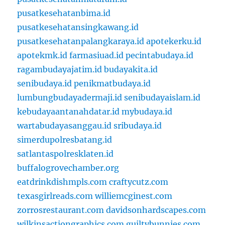
pusatkesehatanbima.id
pusatkesehatansingkawang.id
pusatkesehatanpalangkaraya.id
apotekerku.id
apotekmk.id
farmasiuad.id
pecintabudaya.id
ragambudayajatim.id
budayakita.id
senibudaya.id
penikmatbudaya.id
lumbungbudayadermaji.id
senibudayaislam.id
kebudayaantanahdatar.id
mybudaya.id
wartabudayasanggau.id
sribudaya.id
simerdupolresbatang.id
satlantaspolresklaten.id
buffalogrovechamber.org
eatdrinkdishmpls.com
craftycutz.com
texasgirlreads.com
williemcginest.com
zorrosrestaurant.com
davidsonhardscapes.com
wilkinsactiongraphics.com
guiltybunnies.com