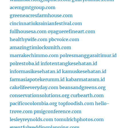
acemgmtgroup.com
greeneacresfarmhouse.com
cincinnatiukrainianfestival.com
fullhousesa.com
oyaguerefineart.com
healthywife.com
pbcvoice.com
amazingtimlocksmith.com
marrakechimmo.com
polresmanggaraitimur.id
polrestoba.id
infotentangkesehatan.id
informasikesehatan.id
kamuskesehatan.id
farmasiapotekerumm.id
kabarmataram.id
cakelifeeveryday.com
beansandgreens.org
conservationsolutions.org
curbearth.com
pacificocolombia.org
topfoodish.com
hello-
trove.com
pmigconference.com
lesleyreynolds.com
tomulrichphotos.com
eventfulweddingplanning.com