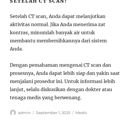
SETELAH CT SCAN?
Setelah CT scan, Anda dapat melanjutkan
aktivitas normal. Jika Anda menerima zat
kontras, minumlah banyak air untuk
membantu membersihkannya dari sistem
Anda.
Dengan pemahaman mengenai CT scan dan
prosesnya, Anda dapat lebih siap dan yakin saat
menjalani prosedur ini. Untuk informasi lebih
lanjut, selalu diskusikan dengan dokter atau
tenaga medis yang berwenang.
Author
Posted
Categories
admin
September 1, 2025
Medis
on