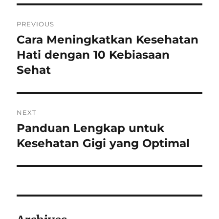
Post
PREVIOUS
navigation
Cara Meningkatkan Kesehatan
Previous
post:
Hati dengan 10 Kebiasaan
Sehat
NEXT
Panduan Lengkap untuk
Next
post:
Kesehatan Gigi yang Optimal