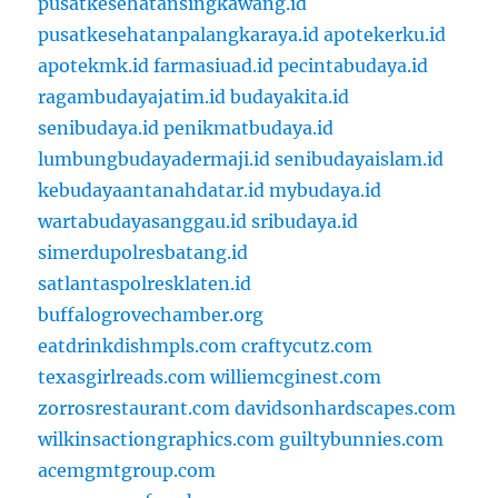
pusatkesehatansingkawang.id
pusatkesehatanpalangkaraya.id
apotekerku.id
apotekmk.id
farmasiuad.id
pecintabudaya.id
ragambudayajatim.id
budayakita.id
senibudaya.id
penikmatbudaya.id
lumbungbudayadermaji.id
senibudayaislam.id
kebudayaantanahdatar.id
mybudaya.id
wartabudayasanggau.id
sribudaya.id
simerdupolresbatang.id
satlantaspolresklaten.id
buffalogrovechamber.org
eatdrinkdishmpls.com
craftycutz.com
texasgirlreads.com
williemcginest.com
zorrosrestaurant.com
davidsonhardscapes.com
wilkinsactiongraphics.com
guiltybunnies.com
acemgmtgroup.com