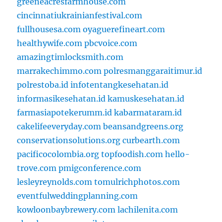
greeneacresfarmhouse.com
cincinnatiukrainianfestival.com
fullhousesa.com
oyaguerefineart.com
healthywife.com
pbcvoice.com
amazingtimlocksmith.com
marrakechimmo.com
polresmanggaraitimur.id
polrestoba.id
infotentangkesehatan.id
informasikesehatan.id
kamuskesehatan.id
farmasiapotekerumm.id
kabarmataram.id
cakelifeeveryday.com
beansandgreens.org
conservationsolutions.org
curbearth.com
pacificocolombia.org
topfoodish.com
hello-
trove.com
pmigconference.com
lesleyreynolds.com
tomulrichphotos.com
eventfulweddingplanning.com
kowloonbaybrewery.com
lachilenita.com