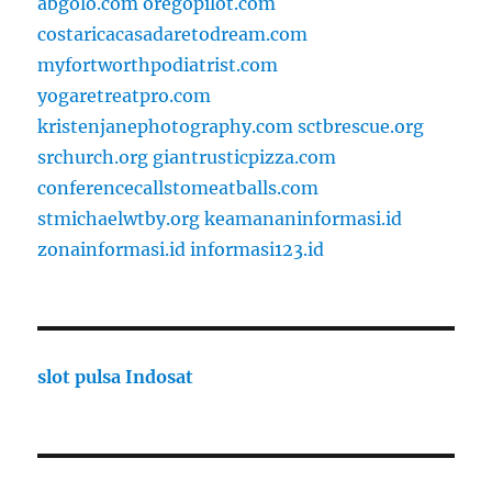
abgolo.com
oregopilot.com
costaricacasadaretodream.com
myfortworthpodiatrist.com
yogaretreatpro.com
kristenjanephotography.com
sctbrescue.org
srchurch.org
giantrusticpizza.com
conferencecallstomeatballs.com
stmichaelwtby.org
keamananinformasi.id
zonainformasi.id
informasi123.id
slot pulsa Indosat