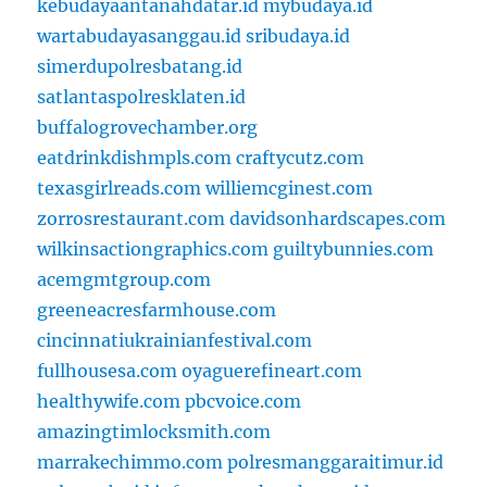
kebudayaantanahdatar.id
mybudaya.id
wartabudayasanggau.id
sribudaya.id
simerdupolresbatang.id
satlantaspolresklaten.id
buffalogrovechamber.org
eatdrinkdishmpls.com
craftycutz.com
texasgirlreads.com
williemcginest.com
zorrosrestaurant.com
davidsonhardscapes.com
wilkinsactiongraphics.com
guiltybunnies.com
acemgmtgroup.com
greeneacresfarmhouse.com
cincinnatiukrainianfestival.com
fullhousesa.com
oyaguerefineart.com
healthywife.com
pbcvoice.com
amazingtimlocksmith.com
marrakechimmo.com
polresmanggaraitimur.id