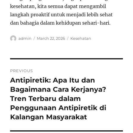
kesehatan, kita semua dapat mengambil
langkah proaktif untuk menjadi lebih sehat
dan bahagia dalam kehidupan sehari-hari.
Author
Posted
Categories
admin
March 22, 2026
Kesehatan
on
Post
PREVIOUS
navigation
Antipiretik: Apa Itu dan
Previous
post:
Bagaimana Cara Kerjanya?
Tren Terbaru dalam
Penggunaan Antipiretik di
Kalangan Masyarakat