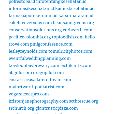
polrestoba.id
infotentangkesehatan.id
informasikesehatan.id
kamuskesehatan.id
farmasiapotekerumm.id
kabarmataram.id
cakelifeeveryday.com
beansandgreens.org
conservationsolutions.org
curbearth.com
pacificocolombia.org
topfoodish.com
hello-
trove.com
pmigconference.com
lesleyreynolds.com
tomulrichphotos.com
eventfulweddingplanning.com
kowloonbaybrewery.com
lachilenita.com
abgolo.com
oregopilot.com
costaricacasadaretodream.com
myfortworthpodiatrist.com
yogaretreatpro.com
kristenjanephotography.com
sctbrescue.org
srchurch.org
giantrusticpizza.com