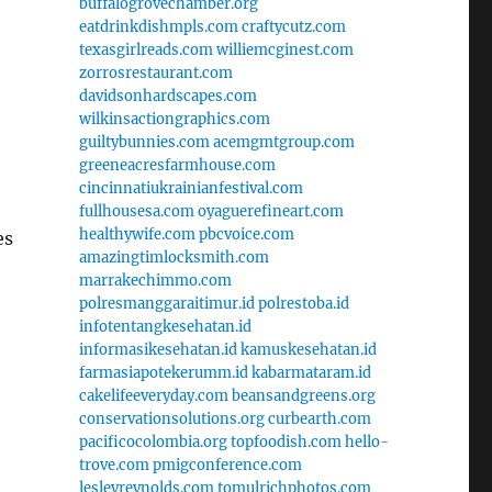
buffalogrovechamber.org
eatdrinkdishmpls.com
craftycutz.com
texasgirlreads.com
williemcginest.com
zorrosrestaurant.com
davidsonhardscapes.com
wilkinsactiongraphics.com
guiltybunnies.com
acemgmtgroup.com
greeneacresfarmhouse.com
cincinnatiukrainianfestival.com
fullhousesa.com
oyaguerefineart.com
healthywife.com
pbcvoice.com
es
amazingtimlocksmith.com
marrakechimmo.com
polresmanggaraitimur.id
polrestoba.id
infotentangkesehatan.id
informasikesehatan.id
kamuskesehatan.id
farmasiapotekerumm.id
kabarmataram.id
cakelifeeveryday.com
beansandgreens.org
conservationsolutions.org
curbearth.com
pacificocolombia.org
topfoodish.com
hello-
trove.com
pmigconference.com
lesleyreynolds.com
tomulrichphotos.com