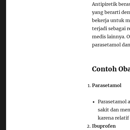
Antipiretik bera
yang berarti de
bekerja untuk m
terjadi sebagai 
medis lainnya. 
parasetamol dan
Contoh Oba
Parasetamol
Parasetamol 
sakit dan me
karena relati
Ibuprofen