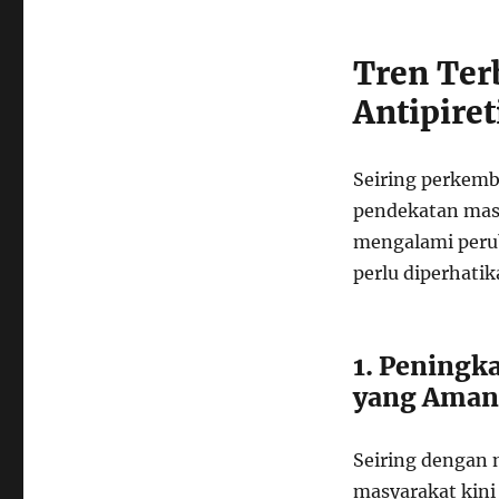
Tren Ter
Antipire
Seiring perkemb
pendekatan masy
mengalami perub
perlu diperhatik
1. Peningk
yang Aman
Seiring dengan 
masyarakat kini