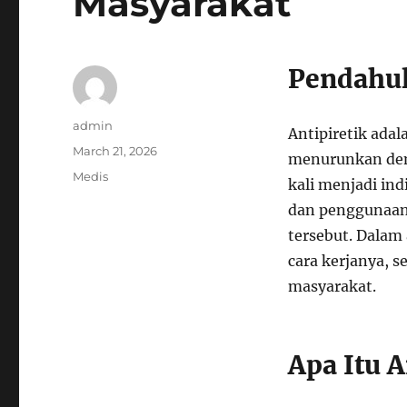
Masyarakat
Pendahu
Author
admin
Antipiretik adal
Posted
March 21, 2026
menurunkan dem
on
Categories
Medis
kali menjadi ind
dan penggunaan 
tersebut. Dalam 
cara kerjanya, 
masyarakat.
Apa Itu A