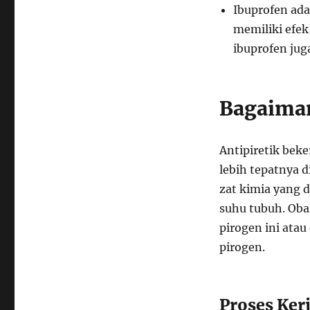
Ibuprofen ada
memiliki efek
ibuprofen jug
Bagaiman
Antipiretik bek
lebih tepatnya d
zat kimia yang 
suhu tubuh. Oba
pirogen ini ata
pirogen.
Proses Kerj