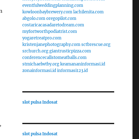
eventfulweddingplanning.com
n
kowloonbaybrewery.com
lachilenita.com
abgolo.com
oregopilot.com
costaricacasadaretodream.com
myfortworthpodiatrist.com
yogaretreatpro.com
kristenjanephotography.com
sctbrescue.org
srchurch.org
giantrusticpizza.com
conferencecallstomeatballs.com
stmichaelwtby.org
keamananinformasi.id
zonainformasi.id
informasi123.id
slot pulsa Indosat
,
slot pulsa Indosat