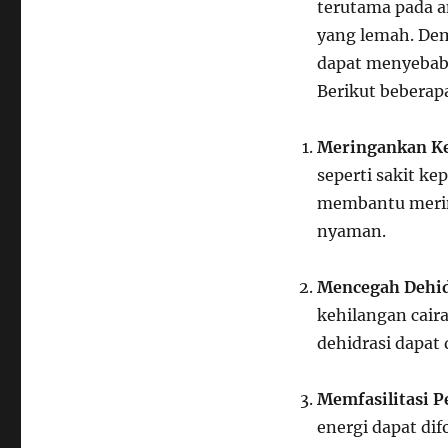
terutama pada a
yang lemah. De
dapat menyebabk
Berikut beberap
Meringankan K
seperti sakit ke
membantu merin
nyaman.
Mencegah Dehid
kehilangan cair
dehidrasi dapat
Memfasilitasi 
energi dapat di