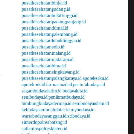
pusatkesehatanbinjai.id
pusatkesehatanpadang.id
pusatkesehatanbukittinggi.id
pusatkesehatanpadangpanjang.id
pusatkesehatandumai.id
pusatkesehatanpalembang.id
pusatkesehatanlubuklinggau.id
pusatkesehatansolo.id
pusatkesehatanmalang.id
pusatkesehatanmataram.id
pusatkesehatanbima.id
pusatkesehatansingkawang.id
i
pusatkesehatanpalangkaraya.id
apotekerku.id
apotekmk.id
farmasiuad.id
pecintabudaya.id
ragambudayajatim.id
budayakita.id
senibudaya.id
penikmatbudaya.id
lumbungbudayadermaji.id
senibudayaislam.id
kebudayaantanahdatar.id
mybudaya.id
wartabudayasanggau.id
sribudaya.id
simerdupolresbatang.id
satlantaspolresklaten.id