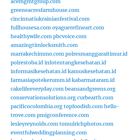
acemgmtgroup.com
greeneacresfarmhouse.com
cincinnatiukrainianfestival.com
fullhousesa.com
oyaguerefineart.com
healthywife.com
pbcvoice.com
amazingtimlocksmith.com
marrakechimmo.com
polresmanggaraitimur.id
polrestoba.id
infotentangkesehatan.id
informasikesehatan.id
kamuskesehatan.id
farmasiapotekerumm.id
kabarmataram.id
cakelifeeveryday.com
beansandgreens.org
conservationsolutions.org
curbearth.com
pacificocolombia.org
topfoodish.com
hello-
trove.com
pmigconference.com
lesleyreynolds.com
tomulrichphotos.com
eventfulweddingplanning.com