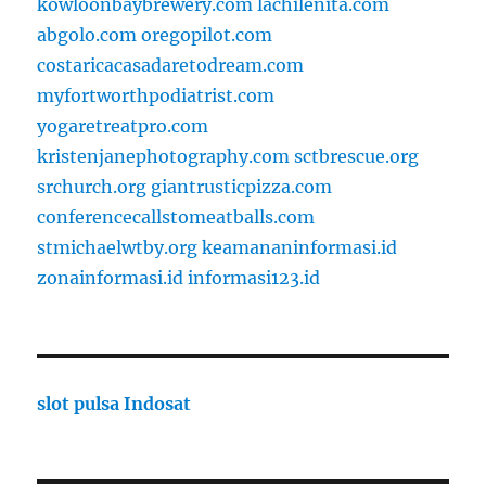
kowloonbaybrewery.com
lachilenita.com
abgolo.com
oregopilot.com
costaricacasadaretodream.com
myfortworthpodiatrist.com
yogaretreatpro.com
kristenjanephotography.com
sctbrescue.org
srchurch.org
giantrusticpizza.com
conferencecallstomeatballs.com
stmichaelwtby.org
keamananinformasi.id
zonainformasi.id
informasi123.id
slot pulsa Indosat