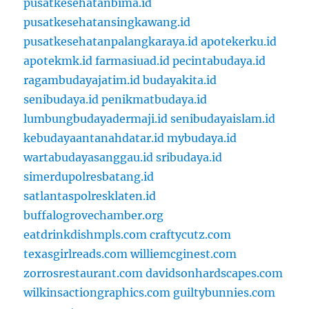
pusatkesehatanbima.id
pusatkesehatansingkawang.id
pusatkesehatanpalangkaraya.id
apotekerku.id
apotekmk.id
farmasiuad.id
pecintabudaya.id
ragambudayajatim.id
budayakita.id
senibudaya.id
penikmatbudaya.id
lumbungbudayadermaji.id
senibudayaislam.id
kebudayaantanahdatar.id
mybudaya.id
wartabudayasanggau.id
sribudaya.id
simerdupolresbatang.id
satlantaspolresklaten.id
buffalogrovechamber.org
eatdrinkdishmpls.com
craftycutz.com
texasgirlreads.com
williemcginest.com
zorrosrestaurant.com
davidsonhardscapes.com
wilkinsactiongraphics.com
guiltybunnies.com