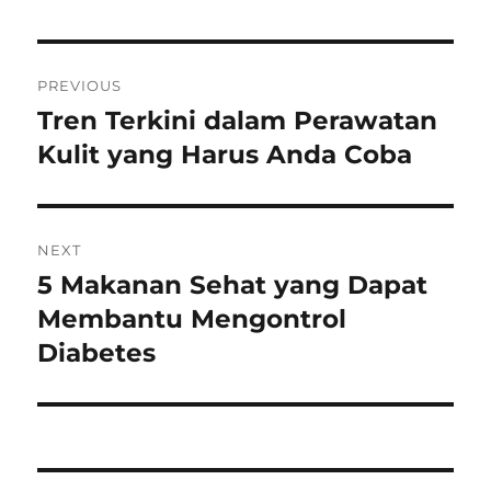
Post
PREVIOUS
navigation
Tren Terkini dalam Perawatan
Previous
post:
Kulit yang Harus Anda Coba
NEXT
5 Makanan Sehat yang Dapat
Next
post:
Membantu Mengontrol
Diabetes