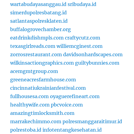
wartabudayasanggau.id
sribudaya.id
simerdupolresbatang.id
satlantaspolresklaten.id
buffalogrovechamber.org
eatdrinkdishmpls.com
craftycutz.com
texasgirlreads.com
williemcginest.com
zorrosrestaurant.com
davidsonhardscapes.com
wilkinsactiongraphics.com
guiltybunnies.com
acemgmtgroup.com
greeneacresfarmhouse.com
cincinnatiukrainianfestival.com
fullhousesa.com
oyaguerefineart.com
healthywife.com
pbcvoice.com
amazingtimlocksmith.com
marrakechimmo.com
polresmanggaraitimur.id
polrestoba.id
infotentangkesehatan.id