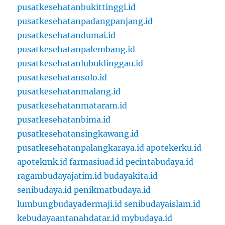
pusatkesehatanbukittinggi.id
pusatkesehatanpadangpanjang.id
pusatkesehatandumai.id
pusatkesehatanpalembang.id
pusatkesehatanlubuklinggau.id
pusatkesehatansolo.id
pusatkesehatanmalang.id
pusatkesehatanmataram.id
pusatkesehatanbima.id
pusatkesehatansingkawang.id
pusatkesehatanpalangkaraya.id
apotekerku.id
apotekmk.id
farmasiuad.id
pecintabudaya.id
ragambudayajatim.id
budayakita.id
senibudaya.id
penikmatbudaya.id
lumbungbudayadermaji.id
senibudayaislam.id
kebudayaantanahdatar.id
mybudaya.id