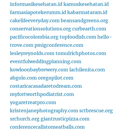
informasikesehatan.id
kamuskesehatan.id
farmasiapotekerumm.id
kabarmataram.id
cakelifeeveryday.com
beansandgreens.org
conservationsolutions.org
curbearth.com
pacificocolombia.org
topfoodish.com
hello-
trove.com
pmigconference.com
lesleyreynolds.com
tomulrichphotos.com
eventfulweddingplanning.com
kowloonbaybrewery.com
lachilenita.com
abgolo.com
oregopilot.com
costaricacasadaretodream.com
myfortworthpodiatrist.com
yogaretreatpro.com
kristenjanephotography.com
sctbrescue.org
srchurch.org
giantrusticpizza.com
conferencecallstomeatballs.com