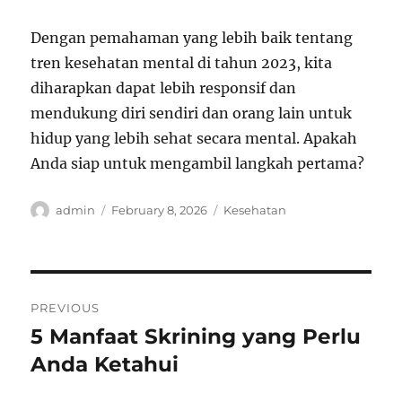
Dengan pemahaman yang lebih baik tentang
tren kesehatan mental di tahun 2023, kita
diharapkan dapat lebih responsif dan
mendukung diri sendiri dan orang lain untuk
hidup yang lebih sehat secara mental. Apakah
Anda siap untuk mengambil langkah pertama?
Author
Posted
Categories
admin
February 8, 2026
Kesehatan
on
Post
PREVIOUS
navigation
5 Manfaat Skrining yang Perlu
Previous
post:
Anda Ketahui