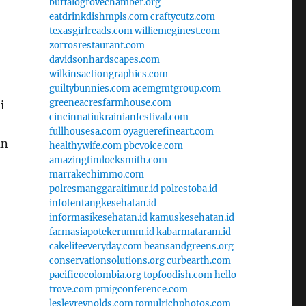
buffalogrovechamber.org
eatdrinkdishmpls.com
craftycutz.com
texasgirlreads.com
williemcginest.com
zorrosrestaurant.com
davidsonhardscapes.com
wilkinsactiongraphics.com
guiltybunnies.com
acemgmtgroup.com
greeneacresfarmhouse.com
i
cincinnatiukrainianfestival.com
fullhousesa.com
oyaguerefineart.com
an
healthywife.com
pbcvoice.com
amazingtimlocksmith.com
marrakechimmo.com
polresmanggaraitimur.id
polrestoba.id
infotentangkesehatan.id
informasikesehatan.id
kamuskesehatan.id
farmasiapotekerumm.id
kabarmataram.id
cakelifeeveryday.com
beansandgreens.org
conservationsolutions.org
curbearth.com
pacificocolombia.org
topfoodish.com
hello-
trove.com
pmigconference.com
lesleyreynolds.com
tomulrichphotos.com