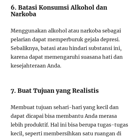
6. Batasi Konsumsi Alkohol dan
Narkoba
Menggunakan alkohol atau narkoba sebagai
pelarian dapat memperburuk gejala depresi.
Sebaliknya, batasi atau hindari substansi ini,
karena dapat memengaruhi suasana hati dan
kesejahteraan Anda.
7. Buat Tujuan yang Realistis
Membuat tujuan sehari-hari yang kecil dan
dapat dicapai bisa membantu Anda merasa
lebih produktif. Hal ini bisa berupa tugas-tugas
kecil, seperti membersihkan satu ruangan di