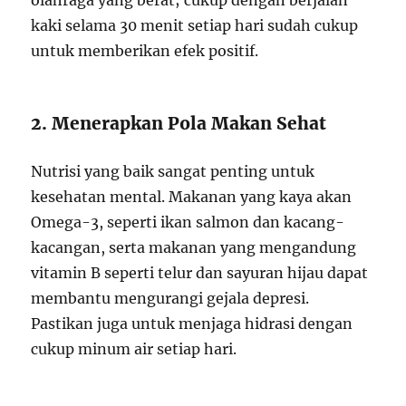
olahraga yang berat; cukup dengan berjalan
kaki selama 30 menit setiap hari sudah cukup
untuk memberikan efek positif.
2. Menerapkan Pola Makan Sehat
Nutrisi yang baik sangat penting untuk
kesehatan mental. Makanan yang kaya akan
Omega-3, seperti ikan salmon dan kacang-
kacangan, serta makanan yang mengandung
vitamin B seperti telur dan sayuran hijau dapat
membantu mengurangi gejala depresi.
Pastikan juga untuk menjaga hidrasi dengan
cukup minum air setiap hari.