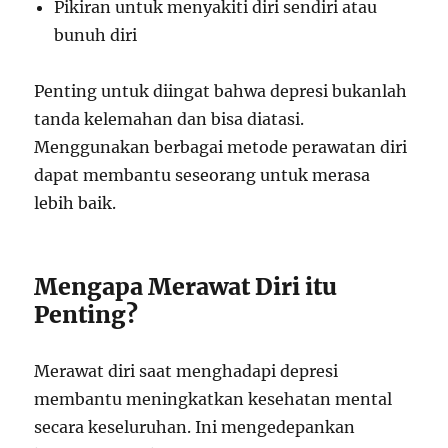
Pikiran untuk menyakiti diri sendiri atau
bunuh diri
Penting untuk diingat bahwa depresi bukanlah
tanda kelemahan dan bisa diatasi.
Menggunakan berbagai metode perawatan diri
dapat membantu seseorang untuk merasa
lebih baik.
Mengapa Merawat Diri itu
Penting?
Merawat diri saat menghadapi depresi
membantu meningkatkan kesehatan mental
secara keseluruhan. Ini mengedepankan