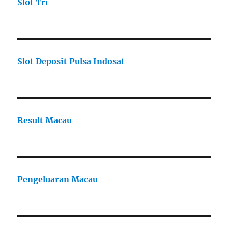
Slot Tri
Slot Deposit Pulsa Indosat
Result Macau
Pengeluaran Macau