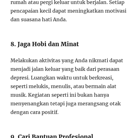
rumah atau pergi keluar untuk berjalan. Setiap
pencapaian kecil dapat meningkatkan motivasi
dan suasana hati Anda.
8. Jaga Hobi dan Minat
Melakukan aktivitas yang Anda nikmati dapat
menjadi jalan keluar yang baik dari perasaan
depresi. Luangkan waktu untuk berkreasi,
seperti melukis, menulis, atau bermain alat
musik. Kegiatan seperti ini bukan hanya
menyenangkan tetapi juga merangsang otak
dengan cara positif.
9. Cari Bantuan Profesional