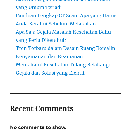
yang Umum Terjadi
Panduan Lengkap CT Scan: Apa yang Harus
Anda Ketahui Sebelum Melakukan
Apa Saja Gejala Masalah Kesehatan Bahu
yang Perlu Diketahui?
Tren Terbaru dalam Desain Ruang Bersalin:
Kenyamanan dan Keamanan
Memahami Kesehatan Tulang Belakang:
Gejala dan Solusi yang Efektif
Recent Comments
No comments to show.