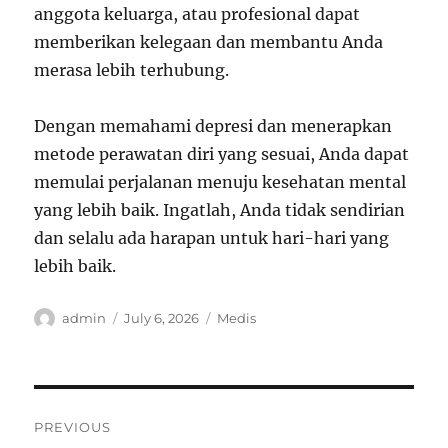
anggota keluarga, atau profesional dapat
memberikan kelegaan dan membantu Anda
merasa lebih terhubung.
Dengan memahami depresi dan menerapkan
metode perawatan diri yang sesuai, Anda dapat
memulai perjalanan menuju kesehatan mental
yang lebih baik. Ingatlah, Anda tidak sendirian
dan selalu ada harapan untuk hari-hari yang
lebih baik.
Author
Posted
Categories
admin
July 6, 2026
Medis
on
Post
PREVIOUS