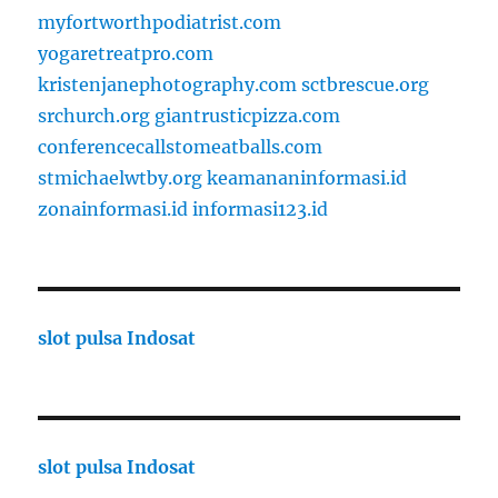
myfortworthpodiatrist.com
yogaretreatpro.com
kristenjanephotography.com
sctbrescue.org
srchurch.org
giantrusticpizza.com
conferencecallstomeatballs.com
stmichaelwtby.org
keamananinformasi.id
zonainformasi.id
informasi123.id
slot pulsa Indosat
slot pulsa Indosat