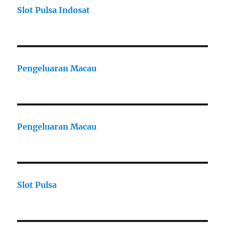
Slot Pulsa Indosat
Pengeluaran Macau
Pengeluaran Macau
Slot Pulsa