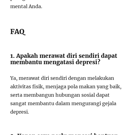
mental Anda.
FAQ
1. Apakah merawat diri sendiri dapat
membantu mengatasi depresi?
Ya, merawat diri sendiri dengan melakukan
aktivitas fisik, menjaga pola makan yang baik,
serta membangun hubungan sosial dapat
sangat membantu dalam mengurangi gejala
depresi.