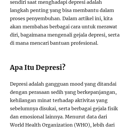
sendiri saat menghadapi depresi adalah
langkah penting yang bisa membantu dalam
proses penyembuhan. Dalam artikel ini, kita
akan membahas berbagai cara untuk merawat
diri, bagaimana mengenali gejala depresi, serta
di mana mencari bantuan profesional.
Apa Itu Depresi?
Depresi adalah gangguan mood yang ditandai
dengan perasaan sedih yang berkepanjangan,
kehilangan minat terhadap aktivitas yang
sebelumnya disukai, serta berbagai gejala fisik
dan emosional lainnya. Menurut data dari
World Health Organization (WHO), lebih dari