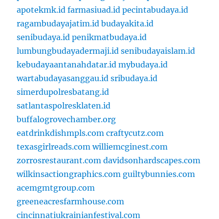
apotekmk.id
farmasiuad.id
pecintabudaya.id
ragambudayajatim.id
budayakita.id
senibudaya.id
penikmatbudaya.id
lumbungbudayadermaji.id
senibudayaislam.id
kebudayaantanahdatar.id
mybudaya.id
wartabudayasanggau.id
sribudaya.id
simerdupolresbatang.id
satlantaspolresklaten.id
buffalogrovechamber.org
eatdrinkdishmpls.com
craftycutz.com
texasgirlreads.com
williemcginest.com
zorrosrestaurant.com
davidsonhardscapes.com
wilkinsactiongraphics.com
guiltybunnies.com
acemgmtgroup.com
greeneacresfarmhouse.com
cincinnatiukrainianfestival.com