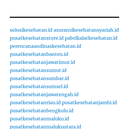
solusikesehatan.id
asuransikesehatansyariah.id
pusatkesehatanstore.id
pabrikalatkesehatan.id
perencanaandinaskesehatan.id
pusatkesehatanbanten.id
pusatkesehatanjawatimur.id
pusatkesehatansumut.id
pusatkesehatansumbar.id
pusatkesehatansumsel.id
pusatkesehatanjawatengah.id
pusatkesehatanriau.id
pusatkesehatanjambi.id
pusatkesehatanbengkulu.id
pusatkesehatanmaluku.id
pusatkesehatanmalukuutara.id