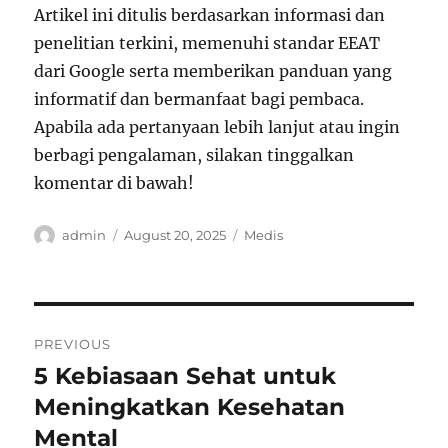
Artikel ini ditulis berdasarkan informasi dan
penelitian terkini, memenuhi standar EEAT
dari Google serta memberikan panduan yang
informatif dan bermanfaat bagi pembaca.
Apabila ada pertanyaan lebih lanjut atau ingin
berbagi pengalaman, silakan tinggalkan
komentar di bawah!
Author
Posted
Categories
admin
August 20, 2025
Medis
on
Post
PREVIOUS
navigation
5 Kebiasaan Sehat untuk
Previous
post:
Meningkatkan Kesehatan
Mental