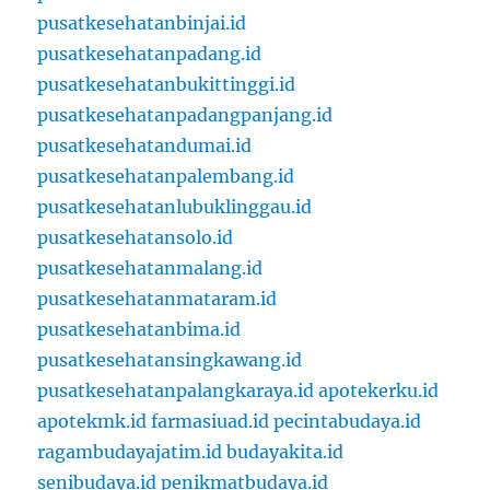
pusatkesehatanbinjai.id
pusatkesehatanpadang.id
pusatkesehatanbukittinggi.id
pusatkesehatanpadangpanjang.id
pusatkesehatandumai.id
pusatkesehatanpalembang.id
pusatkesehatanlubuklinggau.id
pusatkesehatansolo.id
pusatkesehatanmalang.id
pusatkesehatanmataram.id
pusatkesehatanbima.id
pusatkesehatansingkawang.id
pusatkesehatanpalangkaraya.id
apotekerku.id
apotekmk.id
farmasiuad.id
pecintabudaya.id
ragambudayajatim.id
budayakita.id
senibudaya.id
penikmatbudaya.id