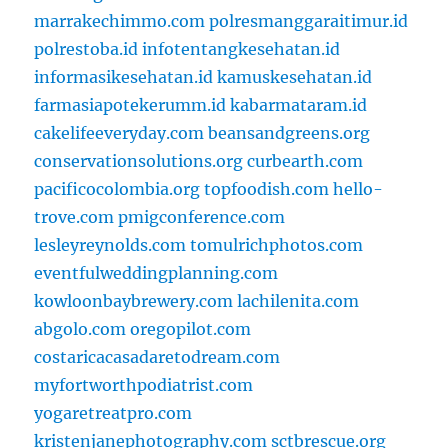
marrakechimmo.com
polresmanggaraitimur.id
polrestoba.id
infotentangkesehatan.id
informasikesehatan.id
kamuskesehatan.id
farmasiapotekerumm.id
kabarmataram.id
cakelifeeveryday.com
beansandgreens.org
conservationsolutions.org
curbearth.com
pacificocolombia.org
topfoodish.com
hello-
trove.com
pmigconference.com
lesleyreynolds.com
tomulrichphotos.com
eventfulweddingplanning.com
kowloonbaybrewery.com
lachilenita.com
abgolo.com
oregopilot.com
costaricacasadaretodream.com
myfortworthpodiatrist.com
yogaretreatpro.com
kristenjanephotography.com
sctbrescue.org