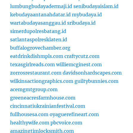
lumbungbudayadermaji.id
senibudayaislam.id
kebudayaantanahdatar.id
mybudaya.id
wartabudayasanggau.id
sribudaya.id
simerdupolresbatang.id
satlantaspolresklaten.id
buffalogrovechamber.org
eatdrinkdishmpls.com
craftycutz.com
texasgirlreads.com
williemcginest.com
zorrosrestaurant.com
davidsonhardscapes.com
wilkinsactiongraphics.com
guiltybunnies.com
acemgmtgroup.com
greeneacresfarmhouse.com
cincinnatiukrainianfestival.com
fullhousesa.com
oyaguerefineart.com
healthywife.com
pbcvoice.com
amazingtimlocksmith.com