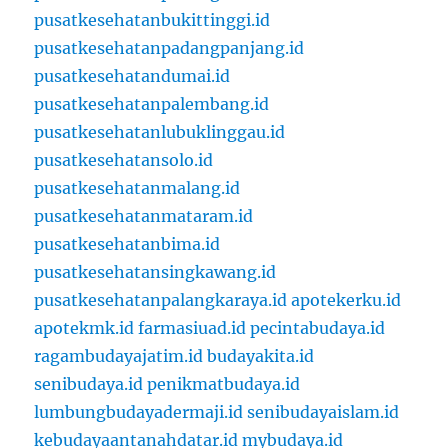
pusatkesehatanbukittinggi.id
pusatkesehatanpadangpanjang.id
pusatkesehatandumai.id
pusatkesehatanpalembang.id
pusatkesehatanlubuklinggau.id
pusatkesehatansolo.id
pusatkesehatanmalang.id
pusatkesehatanmataram.id
pusatkesehatanbima.id
pusatkesehatansingkawang.id
pusatkesehatanpalangkaraya.id
apotekerku.id
apotekmk.id
farmasiuad.id
pecintabudaya.id
ragambudayajatim.id
budayakita.id
senibudaya.id
penikmatbudaya.id
lumbungbudayadermaji.id
senibudayaislam.id
kebudayaantanahdatar.id
mybudaya.id