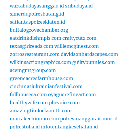
wartabudayasanggau.id
sribudaya.id
simerdupolresbatang.id
satlantaspolresklaten.id
buffalogrovechamber.org
eatdrinkdishmpls.com
craftycutz.com
texasgirlreads.com
williemcginest.com
zorrosrestaurant.com
davidsonhardscapes.com
wilkinsactiongraphics.com
guiltybunnies.com
acemgmtgroup.com
greeneacresfarmhouse.com
cincinnatiukrainianfestival.com
fullhousesa.com
oyaguerefineart.com
healthywife.com
pbcvoice.com
amazingtimlocksmith.com
marrakechimmo.com
polresmanggaraitimur.id
polrestoba.id
infotentangkesehatan.id