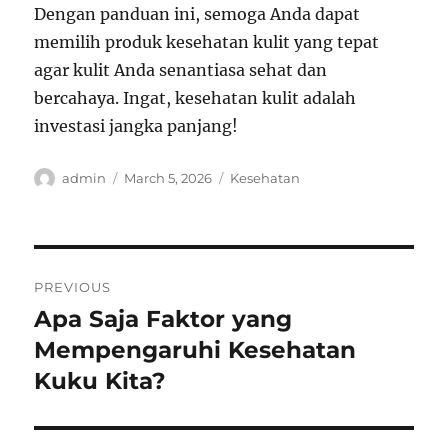
Dengan panduan ini, semoga Anda dapat
memilih produk kesehatan kulit yang tepat
agar kulit Anda senantiasa sehat dan
bercahaya. Ingat, kesehatan kulit adalah
investasi jangka panjang!
Author
Posted
Categories
admin
March 5, 2026
Kesehatan
on
Post
PREVIOUS
navigation
Apa Saja Faktor yang
Previous
post:
Mempengaruhi Kesehatan
Kuku Kita?