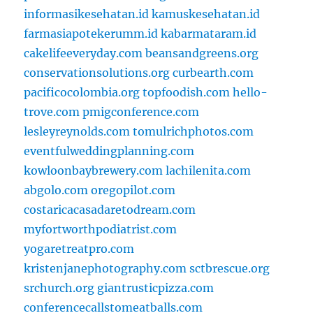
informasikesehatan.id
kamuskesehatan.id
farmasiapotekerumm.id
kabarmataram.id
cakelifeeveryday.com
beansandgreens.org
conservationsolutions.org
curbearth.com
pacificocolombia.org
topfoodish.com
hello-
trove.com
pmigconference.com
lesleyreynolds.com
tomulrichphotos.com
eventfulweddingplanning.com
kowloonbaybrewery.com
lachilenita.com
abgolo.com
oregopilot.com
costaricacasadaretodream.com
myfortworthpodiatrist.com
yogaretreatpro.com
kristenjanephotography.com
sctbrescue.org
srchurch.org
giantrusticpizza.com
conferencecallstomeatballs.com