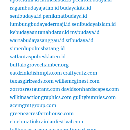
ragambudayajatim.id
budayakita.id
senibudaya.id
penikmatbudaya.id
lumbungbudayadermaji.id
senibudayaislam.id
kebudayaantanahdatar.id
mybudaya.id
wartabudayasanggau.id
sribudaya.id
simerdupolresbatang.id
satlantaspolresklaten.id
buffalogrovechamber.org
eatdrinkdishmpls.com
craftycutz.com
texasgirlreads.com
williemcginest.com
zorrosrestaurant.com
davidsonhardscapes.com
wilkinsactiongraphics.com
guiltybunnies.com
acemgmtgroup.com
greeneacresfarmhouse.com
cincinnatiukrainianfestival.com
fullhousesa.com
oyaguerefineart.com