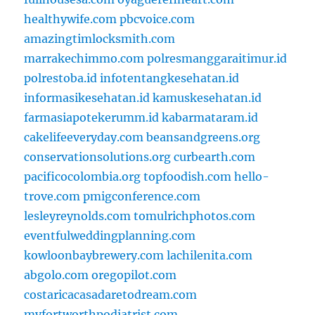
healthywife.com
pbcvoice.com
amazingtimlocksmith.com
marrakechimmo.com
polresmanggaraitimur.id
polrestoba.id
infotentangkesehatan.id
informasikesehatan.id
kamuskesehatan.id
farmasiapotekerumm.id
kabarmataram.id
cakelifeeveryday.com
beansandgreens.org
conservationsolutions.org
curbearth.com
pacificocolombia.org
topfoodish.com
hello-
trove.com
pmigconference.com
lesleyreynolds.com
tomulrichphotos.com
eventfulweddingplanning.com
kowloonbaybrewery.com
lachilenita.com
abgolo.com
oregopilot.com
costaricacasadaretodream.com
myfortworthpodiatrist.com