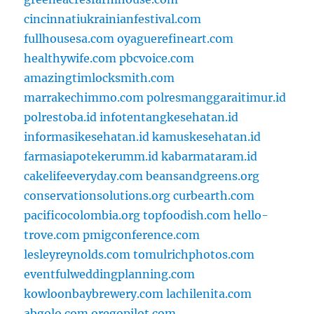
cincinnatiukrainianfestival.com
fullhousesa.com
oyaguerefineart.com
healthywife.com
pbcvoice.com
amazingtimlocksmith.com
marrakechimmo.com
polresmanggaraitimur.id
polrestoba.id
infotentangkesehatan.id
informasikesehatan.id
kamuskesehatan.id
farmasiapotekerumm.id
kabarmataram.id
cakelifeeveryday.com
beansandgreens.org
conservationsolutions.org
curbearth.com
pacificocolombia.org
topfoodish.com
hello-
trove.com
pmigconference.com
lesleyreynolds.com
tomulrichphotos.com
eventfulweddingplanning.com
kowloonbaybrewery.com
lachilenita.com
abgolo.com
oregopilot.com