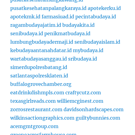
pusatkesehatanpalangkaraya.id
apotekerku.id
apotekmk.id
farmasiuad.id
pecintabudaya.id
ragambudayajatim.id
budayakita.id
senibudaya.id
penikmatbudaya.id
lumbungbudayadermaji.id
senibudayaislam.id
kebudayaantanahdatar.id
mybudaya.id
wartabudayasanggau.id
sribudaya.id
simerdupolresbatang.id
satlantaspolresklaten.id
buffalogrovechamber.org
eatdrinkdishmpls.com
craftycutz.com
texasgirlreads.com
williemcginest.com
zorrosrestaurant.com
davidsonhardscapes.com
wilkinsactiongraphics.com
guiltybunnies.com
acemgmtgroup.com
greeneacresfarmhouse.com