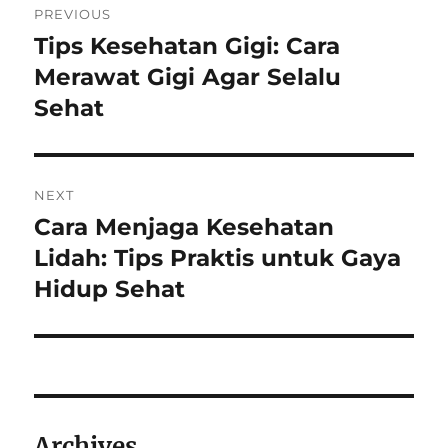
PREVIOUS
navigation
Tips Kesehatan Gigi: Cara
Previous
post:
Merawat Gigi Agar Selalu
Sehat
NEXT
Cara Menjaga Kesehatan
Next
post:
Lidah: Tips Praktis untuk Gaya
Hidup Sehat
Archives