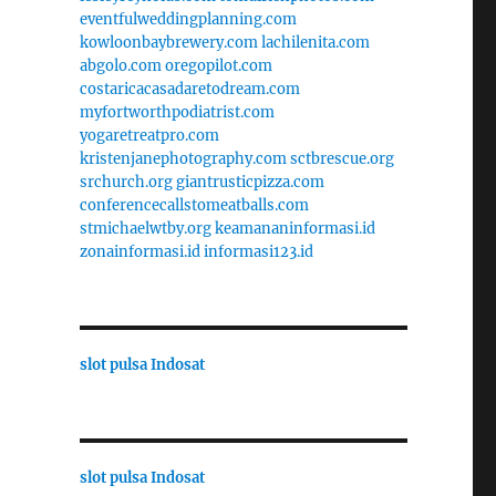
eventfulweddingplanning.com
kowloonbaybrewery.com
lachilenita.com
abgolo.com
oregopilot.com
costaricacasadaretodream.com
myfortworthpodiatrist.com
yogaretreatpro.com
kristenjanephotography.com
sctbrescue.org
srchurch.org
giantrusticpizza.com
conferencecallstomeatballs.com
stmichaelwtby.org
keamananinformasi.id
zonainformasi.id
informasi123.id
slot pulsa Indosat
slot pulsa Indosat