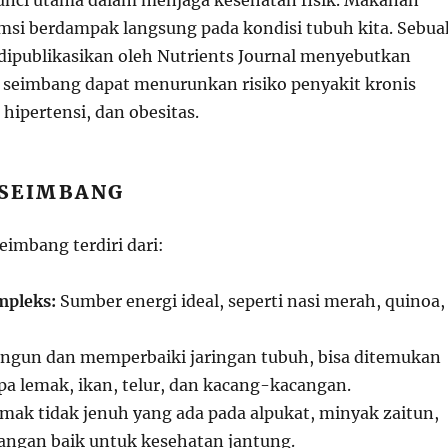
kunci utama dalam menjaga kesehatan fisik. Makanan
msi berdampak langsung pada kondisi tubuh kita. Sebua
 dipublikasikan oleh Nutrients Journal menyebutkan
 seimbang dapat menurunkan risiko penyakit kronis
 hipertensi, dan obesitas.
SEIMBANG
imbang terdiri dari:
mpleks:
Sumber energi ideal, seperti nasi merah, quinoa,
un dan memperbaiki jaringan tubuh, bisa ditemukan
pa lemak, ikan, telur, dan kacang-kacangan.
mak tidak jenuh yang ada pada alpukat, minyak zaitun,
ngan baik untuk kesehatan jantung.