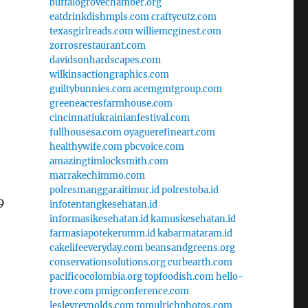
buffalogrovechamber.org
eatdrinkdishmpls.com
craftycutz.com
texasgirlreads.com
williemcginest.com
zorrosrestaurant.com
davidsonhardscapes.com
wilkinsactiongraphics.com
guiltybunnies.com
acemgmtgroup.com
greeneacresfarmhouse.com
cincinnatiukrainianfestival.com
fullhousesa.com
oyaguerefineart.com
healthywife.com
pbcvoice.com
amazingtimlocksmith.com
marrakechimmo.com
polresmanggaraitimur.id
polrestoba.id
9
infotentangkesehatan.id
informasikesehatan.id
kamuskesehatan.id
farmasiapotekerumm.id
kabarmataram.id
cakelifeeveryday.com
beansandgreens.org
conservationsolutions.org
curbearth.com
pacificocolombia.org
topfoodish.com
hello-
trove.com
pmigconference.com
lesleyreynolds.com
tomulrichphotos.com