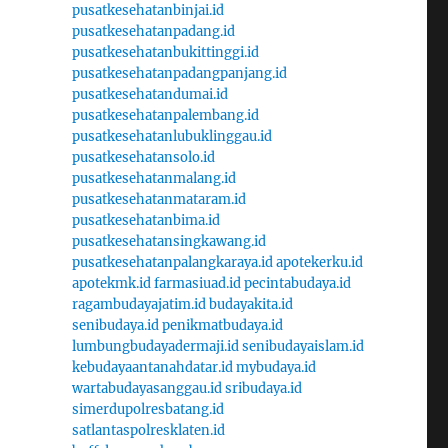
pusatkesehatanbinjai.id
pusatkesehatanpadang.id
pusatkesehatanbukittinggi.id
pusatkesehatanpadangpanjang.id
pusatkesehatandumai.id
pusatkesehatanpalembang.id
pusatkesehatanlubuklinggau.id
pusatkesehatansolo.id
pusatkesehatanmalang.id
pusatkesehatanmataram.id
pusatkesehatanbima.id
pusatkesehatansingkawang.id
pusatkesehatanpalangkaraya.id
apotekerku.id
apotekmk.id
farmasiuad.id
pecintabudaya.id
ragambudayajatim.id
budayakita.id
senibudaya.id
penikmatbudaya.id
lumbungbudayadermaji.id
senibudayaislam.id
kebudayaantanahdatar.id
mybudaya.id
wartabudayasanggau.id
sribudaya.id
simerdupolresbatang.id
satlantaspolresklaten.id