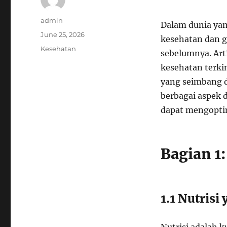
Author
admin
Dalam dunia yan
Posted
June 25, 2026
kesehatan dan g
on
Categories
Kesehatan
sebelumnya. Art
kesehatan terki
yang seimbang d
berbagai aspek d
dapat mengoptim
Bagian 1:
1.1 Nutris