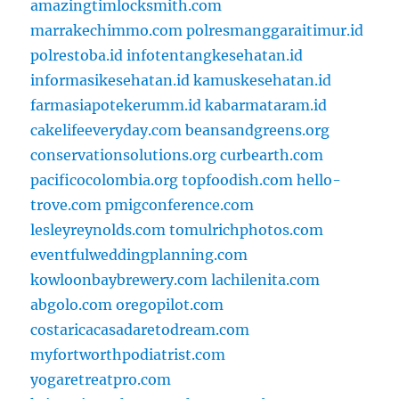
amazingtimlocksmith.com
marrakechimmo.com
polresmanggaraitimur.id
polrestoba.id
infotentangkesehatan.id
informasikesehatan.id
kamuskesehatan.id
farmasiapotekerumm.id
kabarmataram.id
cakelifeeveryday.com
beansandgreens.org
conservationsolutions.org
curbearth.com
pacificocolombia.org
topfoodish.com
hello-
trove.com
pmigconference.com
lesleyreynolds.com
tomulrichphotos.com
eventfulweddingplanning.com
kowloonbaybrewery.com
lachilenita.com
abgolo.com
oregopilot.com
costaricacasadaretodream.com
myfortworthpodiatrist.com
yogaretreatpro.com