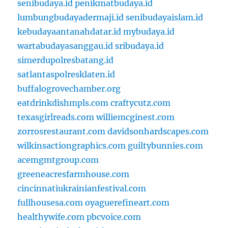
senibudaya.id
penikmatbudaya.id
lumbungbudayadermaji.id
senibudayaislam.id
kebudayaantanahdatar.id
mybudaya.id
wartabudayasanggau.id
sribudaya.id
simerdupolresbatang.id
satlantaspolresklaten.id
buffalogrovechamber.org
eatdrinkdishmpls.com
craftycutz.com
texasgirlreads.com
williemcginest.com
zorrosrestaurant.com
davidsonhardscapes.com
wilkinsactiongraphics.com
guiltybunnies.com
acemgmtgroup.com
greeneacresfarmhouse.com
cincinnatiukrainianfestival.com
fullhousesa.com
oyaguerefineart.com
healthywife.com
pbcvoice.com