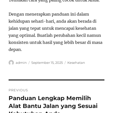
Temukan cara yang paling cocok untuk Anda.
Dengan menerapkan panduan ini dalam
kehidupan sehari-hari, anda akan berada di
jalan yang tepat untuk mencapai kesehatan
yang optimal. Buatlah perubahan kecil namun
konsisten untuk hasil yang lebih besar di masa
depan.
Author
Posted
Categories
admin
September 15, 2025
Kesehatan
on
Post
PREVIOUS
navigation
Panduan Lengkap Memilih
Previous
post:
Alat Bantu Jalan yang Sesuai