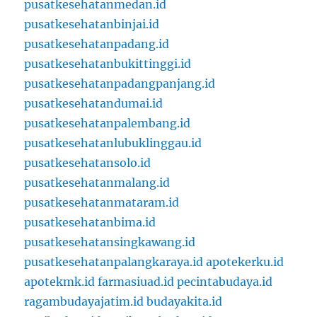
pusatkesehatanmedan.id
pusatkesehatanbinjai.id
pusatkesehatanpadang.id
pusatkesehatanbukittinggi.id
pusatkesehatanpadangpanjang.id
pusatkesehatandumai.id
pusatkesehatanpalembang.id
pusatkesehatanlubuklinggau.id
pusatkesehatansolo.id
pusatkesehatanmalang.id
pusatkesehatanmataram.id
pusatkesehatanbima.id
pusatkesehatansingkawang.id
pusatkesehatanpalangkaraya.id
apotekerku.id
apotekmk.id
farmasiuad.id
pecintabudaya.id
ragambudayajatim.id
budayakita.id