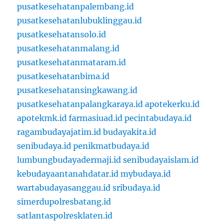
pusatkesehatanpalembang.id
pusatkesehatanlubuklinggau.id
pusatkesehatansolo.id
pusatkesehatanmalang.id
pusatkesehatanmataram.id
pusatkesehatanbima.id
pusatkesehatansingkawang.id
pusatkesehatanpalangkaraya.id
apotekerku.id
apotekmk.id
farmasiuad.id
pecintabudaya.id
ragambudayajatim.id
budayakita.id
senibudaya.id
penikmatbudaya.id
lumbungbudayadermaji.id
senibudayaislam.id
kebudayaantanahdatar.id
mybudaya.id
wartabudayasanggau.id
sribudaya.id
simerdupolresbatang.id
satlantaspolresklaten.id