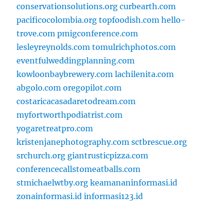
conservationsolutions.org
curbearth.com
pacificocolombia.org
topfoodish.com
hello-
trove.com
pmigconference.com
lesleyreynolds.com
tomulrichphotos.com
eventfulweddingplanning.com
kowloonbaybrewery.com
lachilenita.com
abgolo.com
oregopilot.com
costaricacasadaretodream.com
myfortworthpodiatrist.com
yogaretreatpro.com
kristenjanephotography.com
sctbrescue.org
srchurch.org
giantrusticpizza.com
conferencecallstomeatballs.com
stmichaelwtby.org
keamananinformasi.id
zonainformasi.id
informasi123.id