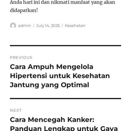
Anda hari ini dan nikmati manfaat yang akan
didapatkan!
Author
Posted
Categories
admin
July 14, 2025
Kesehatan
on
Post
PREVIOUS
navigation
Cara Ampuh Mengelola
Previous
post:
Hipertensi untuk Kesehatan
Jantung yang Optimal
NEXT
Cara Mencegah Kanker:
Next
post:
Panduan Lengkap untuk Gaya