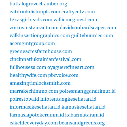
buffalogrovechamber.org
eatdrinkdishmpls.com
craftycutz.com
texasgirlreads.com
williemcginest.com
zorrosrestaurant.com
davidsonhardscapes.com
wilkinsactiongraphics.com
guiltybunnies.com
acemgmtgroup.com
greeneacresfarmhouse.com
cincinnatiukrainianfestival.com
fullhousesa.com
oyaguerefineart.com
healthywife.com
pbcvoice.com
amazingtimlocksmith.com
marrakechimmo.com
polresmanggaraitimur.id
polrestoba.id
infotentangkesehatan.id
informasikesehatan.id
kamuskesehatan.id
farmasiapotekerumm.id
kabarmataram.id
cakelifeeveryday.com
beansandgreens.org