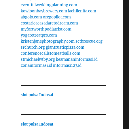
eventfulweddingplanning.com
kowloonbaybrewery.com
lachilenita.com
abgolo.com
oregopilot.com
costaricacasadaretodream.com
myfortworthpodiatrist.com
yogaretreatpro.com
kristenjanephotography.com
sctbrescue.org
srchurch.org
giantrusticpizza.com
conferencecallstomeatballs.com
stmichaelwtby.org
keamananinformasi.id
zonainformasi.id
informasi123.id
slot pulsa Indosat
slot pulsa Indosat