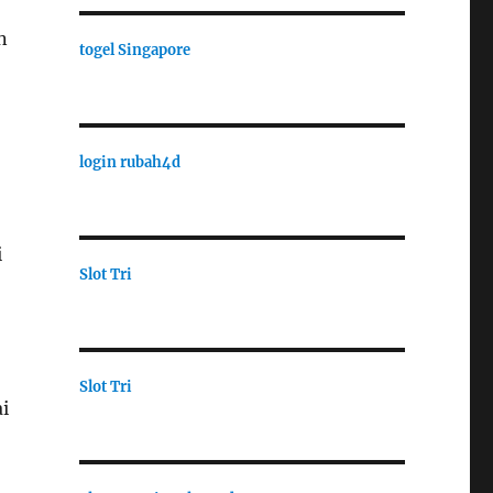
n
togel Singapore
login rubah4d
i
Slot Tri
Slot Tri
i