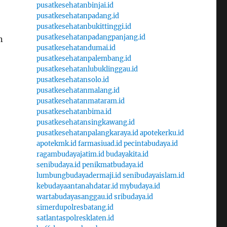
pusatkesehatanbinjai.id
pusatkesehatanpadang.id
pusatkesehatanbukittinggi.id
pusatkesehatanpadangpanjang.id
n
pusatkesehatandumai.id
pusatkesehatanpalembang.id
pusatkesehatanlubuklinggau.id
pusatkesehatansolo.id
pusatkesehatanmalang.id
pusatkesehatanmataram.id
pusatkesehatanbima.id
pusatkesehatansingkawang.id
pusatkesehatanpalangkaraya.id
apotekerku.id
apotekmk.id
farmasiuad.id
pecintabudaya.id
ragambudayajatim.id
budayakita.id
senibudaya.id
penikmatbudaya.id
lumbungbudayadermaji.id
senibudayaislam.id
kebudayaantanahdatar.id
mybudaya.id
wartabudayasanggau.id
sribudaya.id
simerdupolresbatang.id
satlantaspolresklaten.id