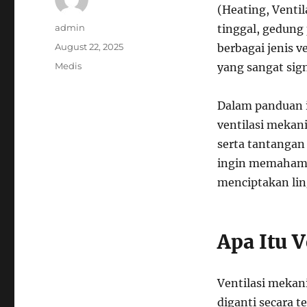
(Heating, Ventil
Author
admin
tinggal, gedung 
Posted
August 22, 2025
berbagai jenis 
on
Categories
Medis
yang sangat sign
Dalam panduan 
ventilasi mekani
serta tantangan 
ingin memahami 
menciptakan li
Apa Itu 
Ventilasi mekan
diganti secara 