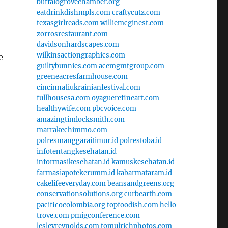
buffalogrovechamber.org
eatdrinkdishmpls.com
craftycutz.com
texasgirlreads.com
williemcginest.com
zorrosrestaurant.com
davidsonhardscapes.com
wilkinsactiongraphics.com
e
guiltybunnies.com
acemgmtgroup.com
greeneacresfarmhouse.com
cincinnatiukrainianfestival.com
fullhousesa.com
oyaguerefineart.com
healthywife.com
pbcvoice.com
n
amazingtimlocksmith.com
marrakechimmo.com
polresmanggaraitimur.id
polrestoba.id
infotentangkesehatan.id
informasikesehatan.id
kamuskesehatan.id
farmasiapotekerumm.id
kabarmataram.id
cakelifeeveryday.com
beansandgreens.org
conservationsolutions.org
curbearth.com
pacificocolombia.org
topfoodish.com
hello-
trove.com
pmigconference.com
lesleyreynolds.com
tomulrichphotos.com