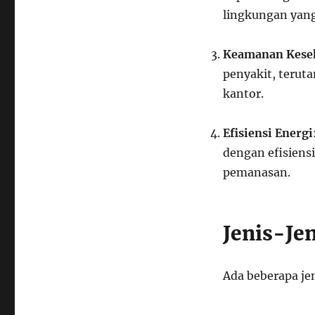
lingkungan yan
Keamanan Kese
penyakit, terut
kantor.
Efisiensi Energi
dengan efisiens
pemanasan.
Jenis-Je
Ada beberapa je