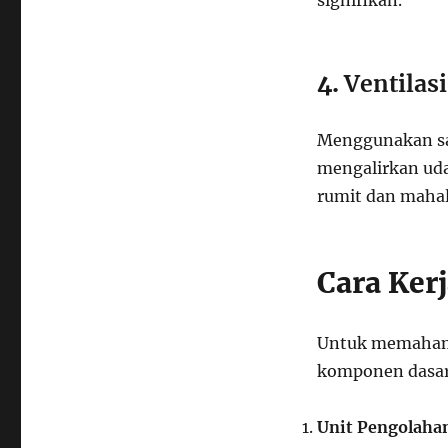
signifikan.
4.
Ventilas
Menggunakan sa
mengalirkan udar
rumit dan mahal,
Cara Ker
Untuk memahami 
komponen dasar 
Unit Pengolahan