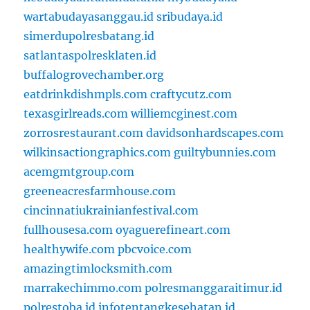
wartabudayasanggau.id
sribudaya.id
simerdupolresbatang.id
satlantaspolresklaten.id
buffalogrovechamber.org
eatdrinkdishmpls.com
craftycutz.com
texasgirlreads.com
williemcginest.com
zorrosrestaurant.com
davidsonhardscapes.com
wilkinsactiongraphics.com
guiltybunnies.com
acemgmtgroup.com
greeneacresfarmhouse.com
cincinnatiukrainianfestival.com
fullhousesa.com
oyaguerefineart.com
healthywife.com
pbcvoice.com
amazingtimlocksmith.com
marrakechimmo.com
polresmanggaraitimur.id
polrestoba.id
infotentangkesehatan.id