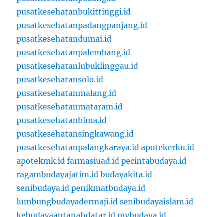
pusatkesehatanbukittinggi.id
pusatkesehatanpadangpanjang.id
pusatkesehatandumai.id
pusatkesehatanpalembang.id
pusatkesehatanlubuklinggau.id
pusatkesehatansolo.id
pusatkesehatanmalang.id
pusatkesehatanmataram.id
pusatkesehatanbima.id
pusatkesehatansingkawang.id
pusatkesehatanpalangkaraya.id
apotekerku.id
apotekmk.id
farmasiuad.id
pecintabudaya.id
ragambudayajatim.id
budayakita.id
senibudaya.id
penikmatbudaya.id
lumbungbudayadermaji.id
senibudayaislam.id
kebudayaantanahdatar.id
mybudaya.id