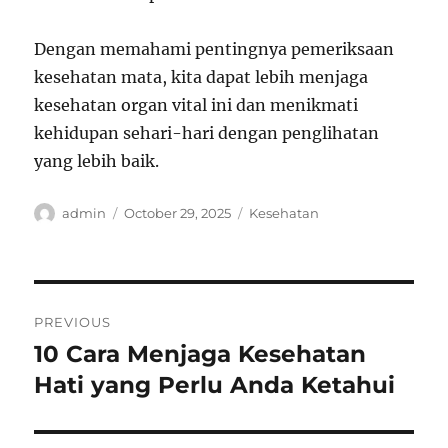
Dengan memahami pentingnya pemeriksaan
kesehatan mata, kita dapat lebih menjaga
kesehatan organ vital ini dan menikmati
kehidupan sehari-hari dengan penglihatan
yang lebih baik.
Author
Posted
Categories
admin
October 29, 2025
Kesehatan
on
Post
PREVIOUS
navigation
10 Cara Menjaga Kesehatan
Previous
post:
Hati yang Perlu Anda Ketahui