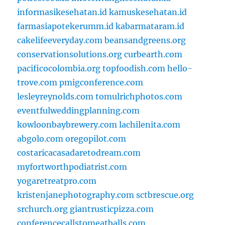
informasikesehatan.id
kamuskesehatan.id
farmasiapotekerumm.id
kabarmataram.id
cakelifeeveryday.com
beansandgreens.org
conservationsolutions.org
curbearth.com
pacificocolombia.org
topfoodish.com
hello-
trove.com
pmigconference.com
lesleyreynolds.com
tomulrichphotos.com
eventfulweddingplanning.com
kowloonbaybrewery.com
lachilenita.com
abgolo.com
oregopilot.com
costaricacasadaretodream.com
myfortworthpodiatrist.com
yogaretreatpro.com
kristenjanephotography.com
sctbrescue.org
srchurch.org
giantrusticpizza.com
conferencecallstomeatballs.com