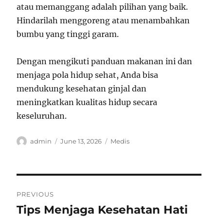
atau memanggang adalah pilihan yang baik.
Hindarilah menggoreng atau menambahkan
bumbu yang tinggi garam.
Dengan mengikuti panduan makanan ini dan
menjaga pola hidup sehat, Anda bisa
mendukung kesehatan ginjal dan
meningkatkan kualitas hidup secara
keseluruhan.
Author
Posted
Categories
admin
June 13, 2026
Medis
on
Post
PREVIOUS
navigation
Tips Menjaga Kesehatan Hati
Previous