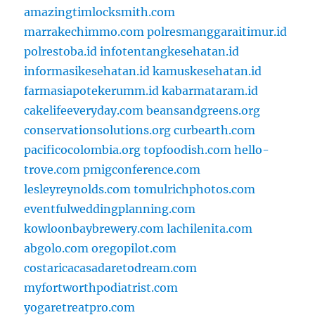
amazingtimlocksmith.com
marrakechimmo.com
polresmanggaraitimur.id
polrestoba.id
infotentangkesehatan.id
informasikesehatan.id
kamuskesehatan.id
farmasiapotekerumm.id
kabarmataram.id
cakelifeeveryday.com
beansandgreens.org
conservationsolutions.org
curbearth.com
pacificocolombia.org
topfoodish.com
hello-
trove.com
pmigconference.com
lesleyreynolds.com
tomulrichphotos.com
eventfulweddingplanning.com
kowloonbaybrewery.com
lachilenita.com
abgolo.com
oregopilot.com
costaricacasadaretodream.com
myfortworthpodiatrist.com
yogaretreatpro.com