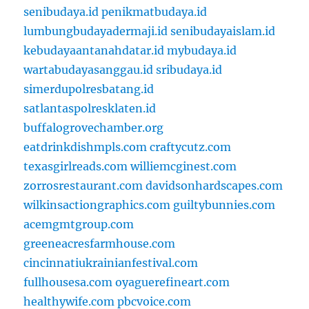
senibudaya.id
penikmatbudaya.id
lumbungbudayadermaji.id
senibudayaislam.id
kebudayaantanahdatar.id
mybudaya.id
wartabudayasanggau.id
sribudaya.id
simerdupolresbatang.id
satlantaspolresklaten.id
buffalogrovechamber.org
eatdrinkdishmpls.com
craftycutz.com
texasgirlreads.com
williemcginest.com
zorrosrestaurant.com
davidsonhardscapes.com
wilkinsactiongraphics.com
guiltybunnies.com
acemgmtgroup.com
greeneacresfarmhouse.com
cincinnatiukrainianfestival.com
fullhousesa.com
oyaguerefineart.com
healthywife.com
pbcvoice.com