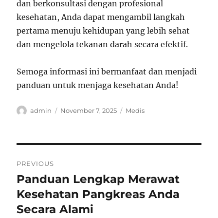
dan berkonsultasi dengan profesional
kesehatan, Anda dapat mengambil langkah
pertama menuju kehidupan yang lebih sehat
dan mengelola tekanan darah secara efektif.
Semoga informasi ini bermanfaat dan menjadi
panduan untuk menjaga kesehatan Anda!
Author
Posted
Categories
admin
November 7, 2025
Medis
on
Post
PREVIOUS
navigation
Panduan Lengkap Merawat
Previous
post:
Kesehatan Pangkreas Anda
Secara Alami