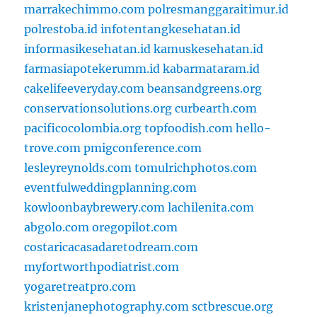
marrakechimmo.com
polresmanggaraitimur.id
polrestoba.id
infotentangkesehatan.id
informasikesehatan.id
kamuskesehatan.id
farmasiapotekerumm.id
kabarmataram.id
cakelifeeveryday.com
beansandgreens.org
conservationsolutions.org
curbearth.com
pacificocolombia.org
topfoodish.com
hello-
trove.com
pmigconference.com
lesleyreynolds.com
tomulrichphotos.com
eventfulweddingplanning.com
kowloonbaybrewery.com
lachilenita.com
abgolo.com
oregopilot.com
costaricacasadaretodream.com
myfortworthpodiatrist.com
yogaretreatpro.com
kristenjanephotography.com
sctbrescue.org