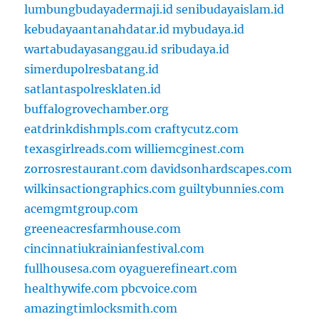
lumbungbudayadermaji.id
senibudayaislam.id
kebudayaantanahdatar.id
mybudaya.id
wartabudayasanggau.id
sribudaya.id
simerdupolresbatang.id
satlantaspolresklaten.id
buffalogrovechamber.org
eatdrinkdishmpls.com
craftycutz.com
texasgirlreads.com
williemcginest.com
zorrosrestaurant.com
davidsonhardscapes.com
wilkinsactiongraphics.com
guiltybunnies.com
acemgmtgroup.com
greeneacresfarmhouse.com
cincinnatiukrainianfestival.com
fullhousesa.com
oyaguerefineart.com
healthywife.com
pbcvoice.com
amazingtimlocksmith.com