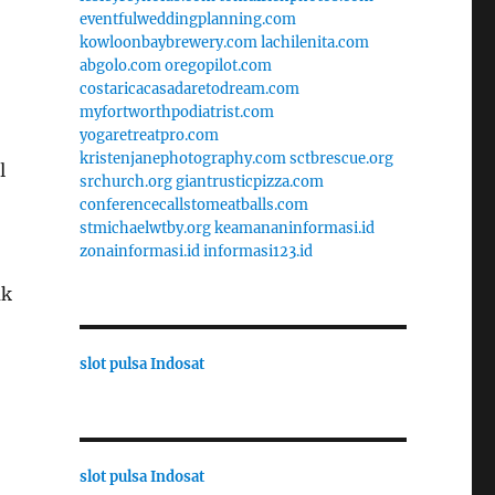
eventfulweddingplanning.com
kowloonbaybrewery.com
lachilenita.com
abgolo.com
oregopilot.com
costaricacasadaretodream.com
myfortworthpodiatrist.com
yogaretreatpro.com
kristenjanephotography.com
sctbrescue.org
l
srchurch.org
giantrusticpizza.com
conferencecallstomeatballs.com
stmichaelwtby.org
keamananinformasi.id
zonainformasi.id
informasi123.id
uk
slot pulsa Indosat
slot pulsa Indosat