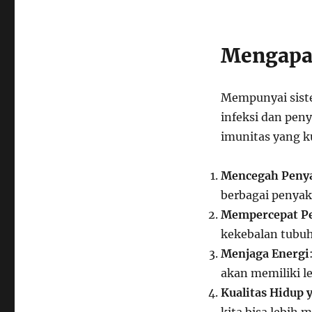
Mengapa 
Mempunyai siste
infeksi dan pen
imunitas yang ku
Mencegah Penya
berbagai penyaki
Mempercepat P
kekebalan tubu
Menjaga Energi
akan memiliki le
Kualitas Hidup 