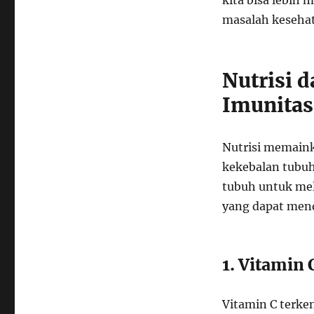
kita bisa lebih 
masalah keseha
Nutrisi 
Imunitas
Nutrisi memaink
kekebalan tubu
tubuh untuk mela
yang dapat mend
1. Vitamin 
Vitamin C terke