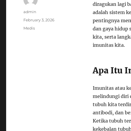
diragukan lagi b
Author
admin
adalah sistem k
Posted
February 3, 2026
pentingnya memi
on
Categories
Medis
dan gaya hidup 
kita, serta lan
imunitas kita.
Apa Itu 
Imunitas atau 
melindungi diri 
tubuh kita terdi
antibodi, dan be
Ketika tubuh ter
kekebalan tubuh