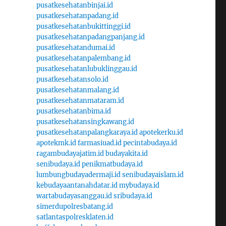
pusatkesehatanbinjai.id
pusatkesehatanpadang.id
pusatkesehatanbukittinggi.id
pusatkesehatanpadangpanjang.id
pusatkesehatandumai.id
pusatkesehatanpalembang.id
pusatkesehatanlubuklinggau.id
pusatkesehatansolo.id
pusatkesehatanmalang.id
pusatkesehatanmataram.id
pusatkesehatanbima.id
pusatkesehatansingkawang.id
pusatkesehatanpalangkaraya.id
apotekerku.id
apotekmk.id
farmasiuad.id
pecintabudaya.id
ragambudayajatim.id
budayakita.id
senibudaya.id
penikmatbudaya.id
lumbungbudayadermaji.id
senibudayaislam.id
kebudayaantanahdatar.id
mybudaya.id
wartabudayasanggau.id
sribudaya.id
simerdupolresbatang.id
satlantaspolresklaten.id