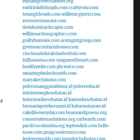
buffalogrovechamber.org
eatdrinkdishmpls.com
craftycutz.com
texasgirlreads.com
williemcginest.com
zorrosrestaurant.com
davidsonhardscapes.com
wilkinsactiongraphics.com
guiltybunnies.com
acemgmtgroup.com
greeneacresfarmhouse.com
cincinnatiukrainianfestival.com
fullhousesa.com
oyaguerefineart.com
healthywife.com
pbcvoice.com
amazingtimlocksmith.com
marrakechimmo.com
polresmanggaraitimur.id
polrestoba.id
infotentangkesehatan.id
informasikesehatan.id
kamuskesehatan.id
ar
farmasiapotekerumm.id
kabarmataram.id
cakelifeeveryday.com
beansandgreens.org
conservationsolutions.org
curbearth.com
pacificocolombia.org
topfoodish.com
hello-
trove.com
pmigconference.com
lesleyreynolds.com
tomulrichphotos.com