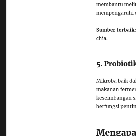
membantu melind
mempengaruhi ek
Sumber terbaik:
chia.
5. Probioti
Mikroba baik da
makanan fermen
keseimbangan si
berfungsi penti
Mengapa 