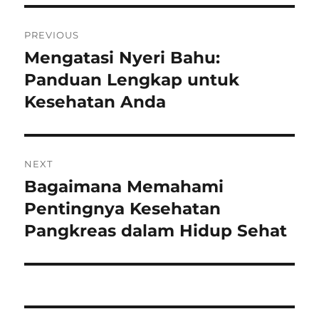
Post
PREVIOUS
navigation
Mengatasi Nyeri Bahu:
Previous
post:
Panduan Lengkap untuk
Kesehatan Anda
NEXT
Bagaimana Memahami
Next
post:
Pentingnya Kesehatan
Pangkreas dalam Hidup Sehat