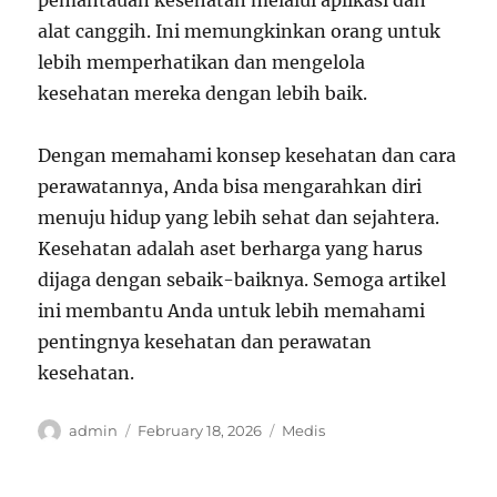
pemantauan kesehatan melalui aplikasi dan
alat canggih. Ini memungkinkan orang untuk
lebih memperhatikan dan mengelola
kesehatan mereka dengan lebih baik.
Dengan memahami konsep kesehatan dan cara
perawatannya, Anda bisa mengarahkan diri
menuju hidup yang lebih sehat dan sejahtera.
Kesehatan adalah aset berharga yang harus
dijaga dengan sebaik-baiknya. Semoga artikel
ini membantu Anda untuk lebih memahami
pentingnya kesehatan dan perawatan
kesehatan.
Author
Posted
Categories
admin
February 18, 2026
Medis
on