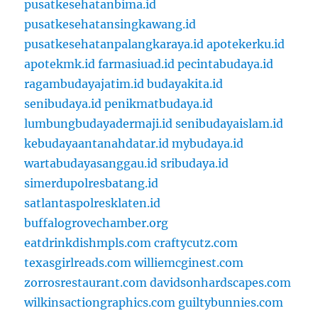
pusatkesehatanbima.id
pusatkesehatansingkawang.id
pusatkesehatanpalangkaraya.id
apotekerku.id
apotekmk.id
farmasiuad.id
pecintabudaya.id
ragambudayajatim.id
budayakita.id
senibudaya.id
penikmatbudaya.id
lumbungbudayadermaji.id
senibudayaislam.id
kebudayaantanahdatar.id
mybudaya.id
wartabudayasanggau.id
sribudaya.id
simerdupolresbatang.id
satlantaspolresklaten.id
buffalogrovechamber.org
eatdrinkdishmpls.com
craftycutz.com
texasgirlreads.com
williemcginest.com
zorrosrestaurant.com
davidsonhardscapes.com
wilkinsactiongraphics.com
guiltybunnies.com