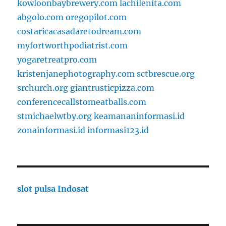
kowloonbaybrewery.com
lachilenita.com
abgolo.com
oregopilot.com
costaricacasadaretodream.com
myfortworthpodiatrist.com
yogaretreatpro.com
kristenjanephotography.com
sctbrescue.org
srchurch.org
giantrusticpizza.com
conferencecallstomeatballs.com
stmichaelwtby.org
keamananinformasi.id
zonainformasi.id
informasi123.id
slot pulsa Indosat