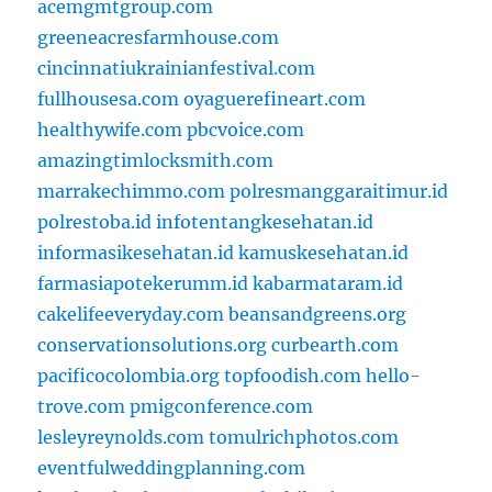
acemgmtgroup.com
greeneacresfarmhouse.com
cincinnatiukrainianfestival.com
fullhousesa.com
oyaguerefineart.com
healthywife.com
pbcvoice.com
amazingtimlocksmith.com
marrakechimmo.com
polresmanggaraitimur.id
polrestoba.id
infotentangkesehatan.id
informasikesehatan.id
kamuskesehatan.id
farmasiapotekerumm.id
kabarmataram.id
cakelifeeveryday.com
beansandgreens.org
conservationsolutions.org
curbearth.com
pacificocolombia.org
topfoodish.com
hello-
trove.com
pmigconference.com
lesleyreynolds.com
tomulrichphotos.com
eventfulweddingplanning.com