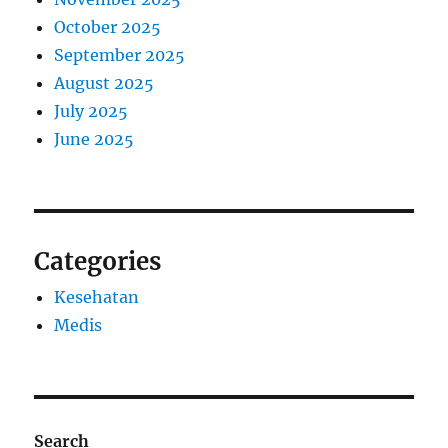
October 2025
September 2025
August 2025
July 2025
June 2025
Categories
Kesehatan
Medis
Search