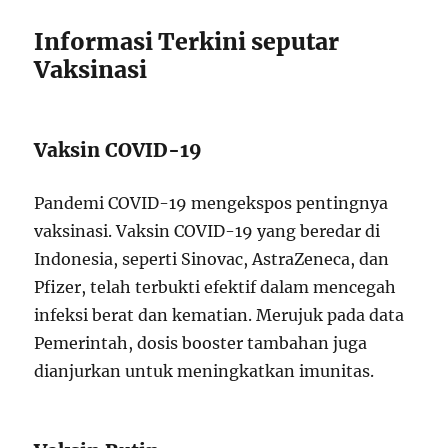
Informasi Terkini seputar
Vaksinasi
Vaksin COVID-19
Pandemi COVID-19 mengekspos pentingnya
vaksinasi. Vaksin COVID-19 yang beredar di
Indonesia, seperti Sinovac, AstraZeneca, dan
Pfizer, telah terbukti efektif dalam mencegah
infeksi berat dan kematian. Merujuk pada data
Pemerintah, dosis booster tambahan juga
dianjurkan untuk meningkatkan imunitas.