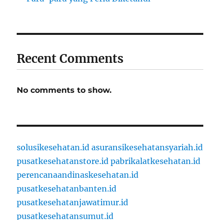
Recent Comments
No comments to show.
solusikesehatan.id
asuransikesehatansyariah.id
pusatkesehatanstore.id
pabrikalatkesehatan.id
perencanaandinaskesehatan.id
pusatkesehatanbanten.id
pusatkesehatanjawatimur.id
pusatkesehatansumut.id