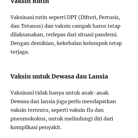
Vaksin Rutin
Vaksinasi rutin seperti DPT (Difteri, Pertusis,
dan Tetanus) dan vaksin campak harus tetap
dilaksanakan, terlepas dari situasi pandemi.
Dengan demikian, kekebalan kelompok tetap
terjaga.
Vaksin untuk Dewasa dan Lansia
Vaksinasi tidak hanya untuk anak-anak.
Dewasa dan lansia juga perlu mendapatkan
vaksin tertentu, seperti vaksin flu dan
pneumokokus, untuk melindungi diri dari
komplikasi penyakit.