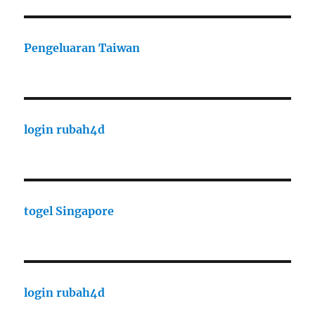
Pengeluaran Taiwan
login rubah4d
togel Singapore
login rubah4d