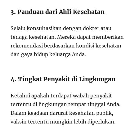
3. Panduan dari Ahli Kesehatan
Selalu konsultasikan dengan dokter atau
tenaga kesehatan. Mereka dapat memberikan
rekomendasi berdasarkan kondisi kesehatan
dan gaya hidup keluarga Anda.
4. Tingkat Penyakit di Lingkungan
Ketahui apakah terdapat wabah penyakit
tertentu di lingkungan tempat tinggal Anda.
Dalam keadaan darurat kesehatan publik,
vaksin tertentu mungkin lebih diperlukan.