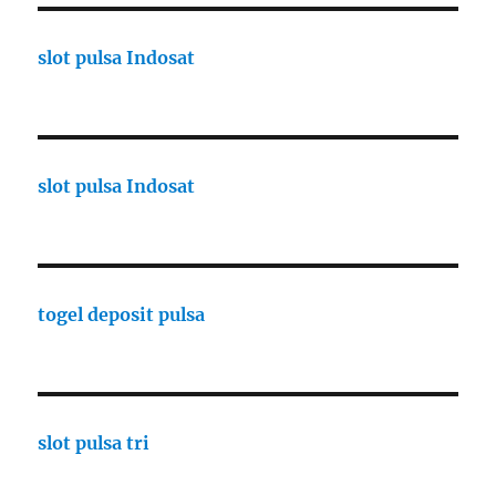
slot pulsa Indosat
slot pulsa Indosat
togel deposit pulsa
slot pulsa tri