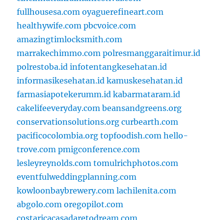
fullhousesa.com
oyaguerefineart.com
healthywife.com
pbcvoice.com
amazingtimlocksmith.com
marrakechimmo.com
polresmanggaraitimur.id
polrestoba.id
infotentangkesehatan.id
informasikesehatan.id
kamuskesehatan.id
farmasiapotekerumm.id
kabarmataram.id
cakelifeeveryday.com
beansandgreens.org
conservationsolutions.org
curbearth.com
pacificocolombia.org
topfoodish.com
hello-
trove.com
pmigconference.com
lesleyreynolds.com
tomulrichphotos.com
eventfulweddingplanning.com
kowloonbaybrewery.com
lachilenita.com
abgolo.com
oregopilot.com
costaricacasadaretodream.com