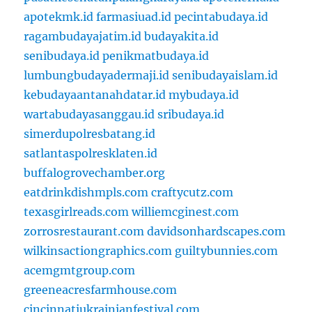
apotekmk.id
farmasiuad.id
pecintabudaya.id
ragambudayajatim.id
budayakita.id
senibudaya.id
penikmatbudaya.id
lumbungbudayadermaji.id
senibudayaislam.id
kebudayaantanahdatar.id
mybudaya.id
wartabudayasanggau.id
sribudaya.id
simerdupolresbatang.id
satlantaspolresklaten.id
buffalogrovechamber.org
eatdrinkdishmpls.com
craftycutz.com
texasgirlreads.com
williemcginest.com
zorrosrestaurant.com
davidsonhardscapes.com
wilkinsactiongraphics.com
guiltybunnies.com
acemgmtgroup.com
greeneacresfarmhouse.com
cincinnatiukrainianfestival.com