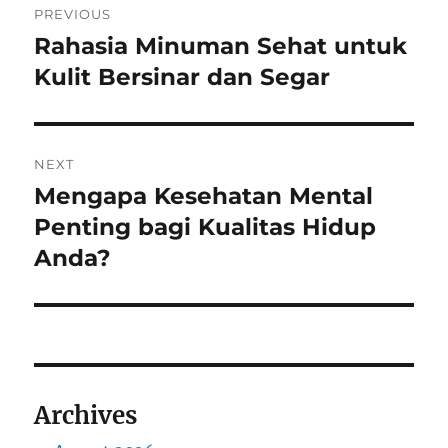
PREVIOUS
navigation
Rahasia Minuman Sehat untuk
Previous
post:
Kulit Bersinar dan Segar
NEXT
Mengapa Kesehatan Mental
Next
post:
Penting bagi Kualitas Hidup
Anda?
Archives