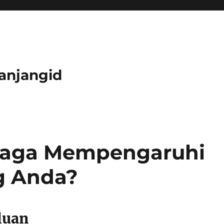
anjangid
raga Mempengaruhi
g Anda?
luan