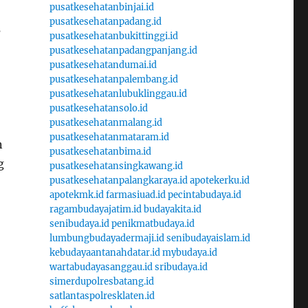
pusatkesehatanbinjai.id
pusatkesehatanpadang.id
s
pusatkesehatanbukittinggi.id
pusatkesehatanpadangpanjang.id
pusatkesehatandumai.id
pusatkesehatanpalembang.id
pusatkesehatanlubuklinggau.id
pusatkesehatansolo.id
pusatkesehatanmalang.id
pusatkesehatanmataram.id
n
pusatkesehatanbima.id
g
pusatkesehatansingkawang.id
pusatkesehatanpalangkaraya.id
apotekerku.id
apotekmk.id
farmasiuad.id
pecintabudaya.id
ragambudayajatim.id
budayakita.id
senibudaya.id
penikmatbudaya.id
lumbungbudayadermaji.id
senibudayaislam.id
kebudayaantanahdatar.id
mybudaya.id
wartabudayasanggau.id
sribudaya.id
simerdupolresbatang.id
satlantaspolresklaten.id