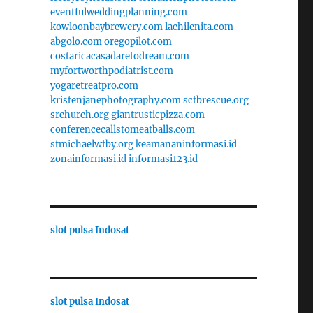
eventfulweddingplanning.com
kowloonbaybrewery.com
lachilenita.com
abgolo.com
oregopilot.com
costaricacasadaretodream.com
myfortworthpodiatrist.com
yogaretreatpro.com
kristenjanephotography.com
sctbrescue.org
srchurch.org
giantrusticpizza.com
conferencecallstomeatballs.com
stmichaelwtby.org
keamananinformasi.id
zonainformasi.id
informasi123.id
slot pulsa Indosat
slot pulsa Indosat