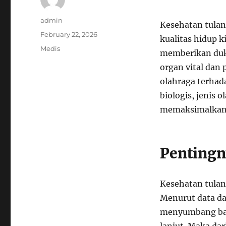
Author
admin
Kesehatan tulan
Posted
February 22, 2026
kualitas hidup k
on
Categories
Medis
memberikan duku
organ vital dan
olahraga terha
biologis, jenis 
memaksimalkan 
Pentingn
Kesehatan tulan
Menurut data da
menyumbang ban