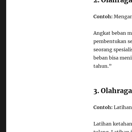
Contoh:
Mengang
Angkat beban m
pembentukan sel 
seorang spesial
beban bisa men
tahun.”
3. Olahraga
Contoh:
Latihan
Latihan ketaha