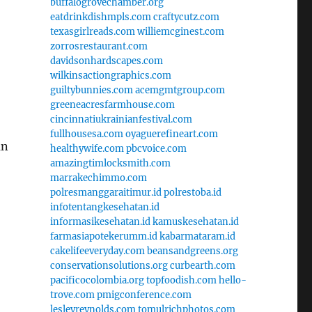
buffalogrovechamber.org
eatdrinkdishmpls.com
craftycutz.com
texasgirlreads.com
williemcginest.com
zorrosrestaurant.com
davidsonhardscapes.com
wilkinsactiongraphics.com
guiltybunnies.com
acemgmtgroup.com
greeneacresfarmhouse.com
cincinnatiukrainianfestival.com
fullhousesa.com
oyaguerefineart.com
an
healthywife.com
pbcvoice.com
amazingtimlocksmith.com
marrakechimmo.com
polresmanggaraitimur.id
polrestoba.id
infotentangkesehatan.id
informasikesehatan.id
kamuskesehatan.id
farmasiapotekerumm.id
kabarmataram.id
cakelifeeveryday.com
beansandgreens.org
conservationsolutions.org
curbearth.com
pacificocolombia.org
topfoodish.com
hello-
trove.com
pmigconference.com
lesleyreynolds.com
tomulrichphotos.com