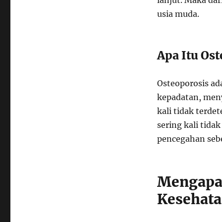
lanjut. Maka dar
usia muda.
Apa Itu Os
Osteoporosis ad
kepadatan, meny
kali tidak terde
sering kali tid
pencegahan sebe
Mengapa 
Kesehata