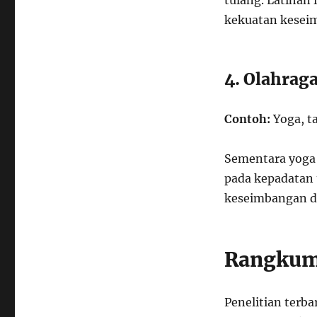
tulang. Latihan
kekuatan kesei
4. Olahrag
Contoh:
Yoga, ta
Sementara yoga 
pada kepadatan 
keseimbangan dan
Rangkuma
Penelitian terb