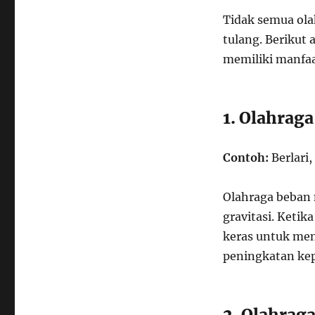
Tidak semua ol
tulang. Berikut 
memiliki manfaa
1. Olahrag
Contoh:
Berlari,
Olahraga beban 
gravitasi. Ketik
keras untuk men
peningkatan kep
2. Olahrag