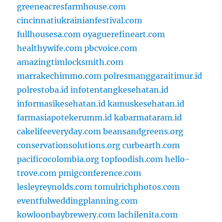
greeneacresfarmhouse.com
cincinnatiukrainianfestival.com
fullhousesa.com
oyaguerefineart.com
healthywife.com
pbcvoice.com
amazingtimlocksmith.com
marrakechimmo.com
polresmanggaraitimur.id
polrestoba.id
infotentangkesehatan.id
informasikesehatan.id
kamuskesehatan.id
farmasiapotekerumm.id
kabarmataram.id
cakelifeeveryday.com
beansandgreens.org
conservationsolutions.org
curbearth.com
pacificocolombia.org
topfoodish.com
hello-
trove.com
pmigconference.com
lesleyreynolds.com
tomulrichphotos.com
eventfulweddingplanning.com
kowloonbaybrewery.com
lachilenita.com