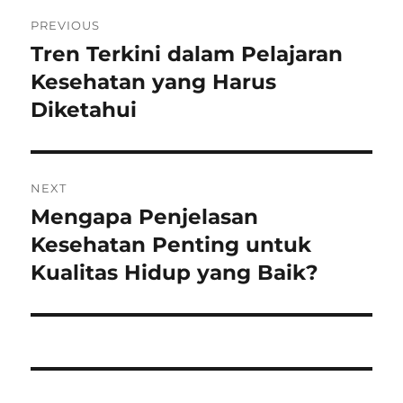
Post
PREVIOUS
navigation
Tren Terkini dalam Pelajaran
Previous
post:
Kesehatan yang Harus
Diketahui
NEXT
Mengapa Penjelasan
Next
post:
Kesehatan Penting untuk
Kualitas Hidup yang Baik?