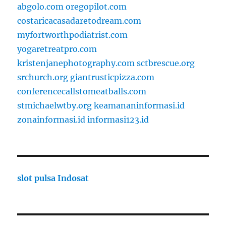
abgolo.com
oregopilot.com
costaricacasadaretodream.com
myfortworthpodiatrist.com
yogaretreatpro.com
kristenjanephotography.com
sctbrescue.org
srchurch.org
giantrusticpizza.com
conferencecallstomeatballs.com
stmichaelwtby.org
keamananinformasi.id
zonainformasi.id
informasi123.id
slot pulsa Indosat