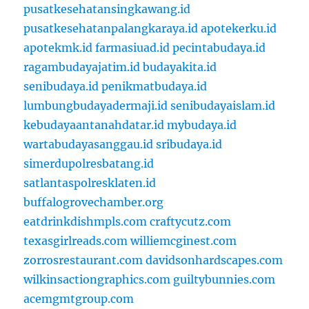
pusatkesehatansingkawang.id
pusatkesehatanpalangkaraya.id
apotekerku.id
apotekmk.id
farmasiuad.id
pecintabudaya.id
ragambudayajatim.id
budayakita.id
senibudaya.id
penikmatbudaya.id
lumbungbudayadermaji.id
senibudayaislam.id
kebudayaantanahdatar.id
mybudaya.id
wartabudayasanggau.id
sribudaya.id
simerdupolresbatang.id
satlantaspolresklaten.id
buffalogrovechamber.org
eatdrinkdishmpls.com
craftycutz.com
texasgirlreads.com
williemcginest.com
zorrosrestaurant.com
davidsonhardscapes.com
wilkinsactiongraphics.com
guiltybunnies.com
acemgmtgroup.com