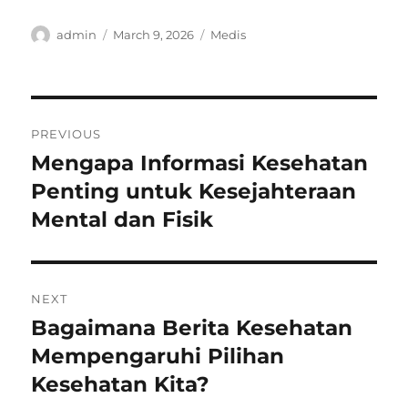
Author
Posted
Categories
admin
March 9, 2026
Medis
on
Post
PREVIOUS
navigation
Mengapa Informasi Kesehatan
Previous
post:
Penting untuk Kesejahteraan
Mental dan Fisik
NEXT
Bagaimana Berita Kesehatan
Next
post:
Mempengaruhi Pilihan
Kesehatan Kita?