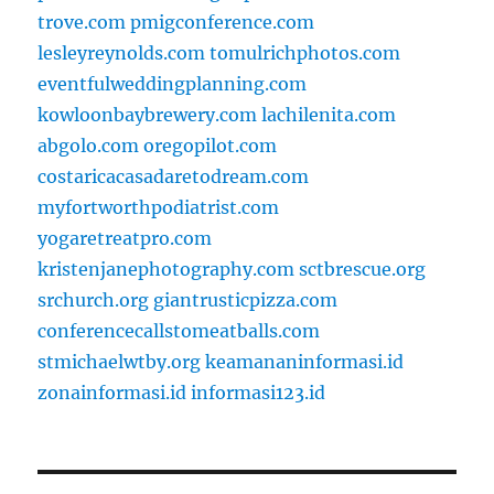
trove.com
pmigconference.com
lesleyreynolds.com
tomulrichphotos.com
eventfulweddingplanning.com
kowloonbaybrewery.com
lachilenita.com
abgolo.com
oregopilot.com
costaricacasadaretodream.com
myfortworthpodiatrist.com
yogaretreatpro.com
kristenjanephotography.com
sctbrescue.org
srchurch.org
giantrusticpizza.com
conferencecallstomeatballs.com
stmichaelwtby.org
keamananinformasi.id
zonainformasi.id
informasi123.id