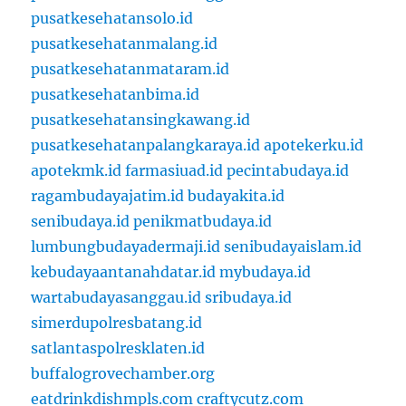
pusatkesehatansolo.id
pusatkesehatanmalang.id
pusatkesehatanmataram.id
pusatkesehatanbima.id
pusatkesehatansingkawang.id
pusatkesehatanpalangkaraya.id
apotekerku.id
apotekmk.id
farmasiuad.id
pecintabudaya.id
ragambudayajatim.id
budayakita.id
senibudaya.id
penikmatbudaya.id
lumbungbudayadermaji.id
senibudayaislam.id
kebudayaantanahdatar.id
mybudaya.id
wartabudayasanggau.id
sribudaya.id
simerdupolresbatang.id
satlantaspolresklaten.id
buffalogrovechamber.org
eatdrinkdishmpls.com
craftycutz.com