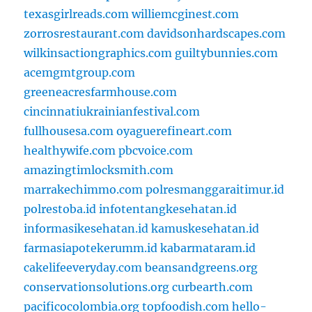
texasgirlreads.com
williemcginest.com
zorrosrestaurant.com
davidsonhardscapes.com
wilkinsactiongraphics.com
guiltybunnies.com
acemgmtgroup.com
greeneacresfarmhouse.com
cincinnatiukrainianfestival.com
fullhousesa.com
oyaguerefineart.com
healthywife.com
pbcvoice.com
amazingtimlocksmith.com
marrakechimmo.com
polresmanggaraitimur.id
polrestoba.id
infotentangkesehatan.id
informasikesehatan.id
kamuskesehatan.id
farmasiapotekerumm.id
kabarmataram.id
cakelifeeveryday.com
beansandgreens.org
conservationsolutions.org
curbearth.com
pacificocolombia.org
topfoodish.com
hello-