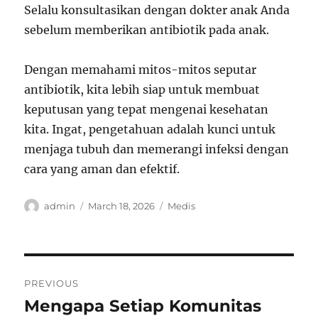
Selalu konsultasikan dengan dokter anak Anda
sebelum memberikan antibiotik pada anak.
Dengan memahami mitos-mitos seputar
antibiotik, kita lebih siap untuk membuat
keputusan yang tepat mengenai kesehatan
kita. Ingat, pengetahuan adalah kunci untuk
menjaga tubuh dan memerangi infeksi dengan
cara yang aman dan efektif.
Author
Posted
Categories
admin
March 18, 2026
Medis
on
Post
PREVIOUS
navigation
Mengapa Setiap Komunitas
Previous