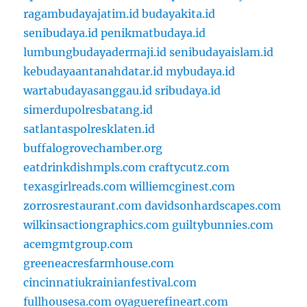
ragambudayajatim.id
budayakita.id
senibudaya.id
penikmatbudaya.id
lumbungbudayadermaji.id
senibudayaislam.id
kebudayaantanahdatar.id
mybudaya.id
wartabudayasanggau.id
sribudaya.id
simerdupolresbatang.id
satlantaspolresklaten.id
buffalogrovechamber.org
eatdrinkdishmpls.com
craftycutz.com
texasgirlreads.com
williemcginest.com
zorrosrestaurant.com
davidsonhardscapes.com
wilkinsactiongraphics.com
guiltybunnies.com
acemgmtgroup.com
greeneacresfarmhouse.com
cincinnatiukrainianfestival.com
fullhousesa.com
oyaguerefineart.com