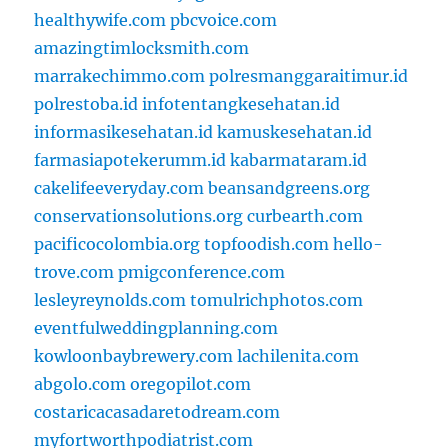
healthywife.com
pbcvoice.com
amazingtimlocksmith.com
marrakechimmo.com
polresmanggaraitimur.id
polrestoba.id
infotentangkesehatan.id
informasikesehatan.id
kamuskesehatan.id
farmasiapotekerumm.id
kabarmataram.id
cakelifeeveryday.com
beansandgreens.org
conservationsolutions.org
curbearth.com
pacificocolombia.org
topfoodish.com
hello-
trove.com
pmigconference.com
lesleyreynolds.com
tomulrichphotos.com
eventfulweddingplanning.com
kowloonbaybrewery.com
lachilenita.com
abgolo.com
oregopilot.com
costaricacasadaretodream.com
myfortworthpodiatrist.com