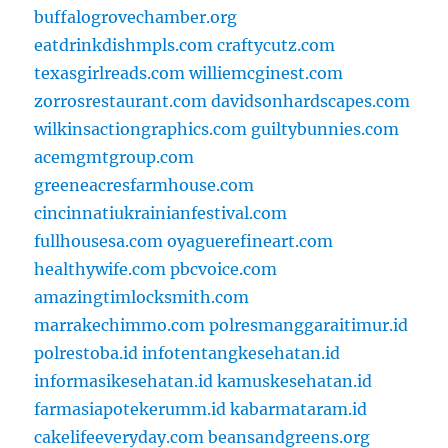
buffalogrovechamber.org
eatdrinkdishmpls.com
craftycutz.com
texasgirlreads.com
williemcginest.com
zorrosrestaurant.com
davidsonhardscapes.com
wilkinsactiongraphics.com
guiltybunnies.com
acemgmtgroup.com
greeneacresfarmhouse.com
cincinnatiukrainianfestival.com
fullhousesa.com
oyaguerefineart.com
healthywife.com
pbcvoice.com
amazingtimlocksmith.com
marrakechimmo.com
polresmanggaraitimur.id
polrestoba.id
infotentangkesehatan.id
informasikesehatan.id
kamuskesehatan.id
farmasiapotekerumm.id
kabarmataram.id
cakelifeeveryday.com
beansandgreens.org