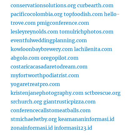
conservationsolutions.org
curbearth.com
pacificocolombia.org
topfoodish.com
hello-
trove.com
pmigconference.com
lesleyreynolds.com
tomulrichphotos.com
eventfulweddingplanning.com
kowloonbaybrewery.com
lachilenita.com
abgolo.com
oregopilot.com
costaricacasadaretodream.com
myfortworthpodiatrist.com
yogaretreatpro.com
kristenjanephotography.com
sctbrescue.org
srchurch.org
giantrusticpizza.com
conferencecallstomeatballs.com
stmichaelwtby.org
keamananinformasi.id
zonainformasi.id
informasi123.id