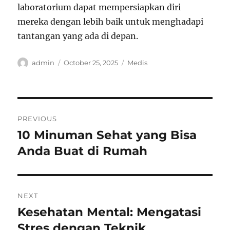
laboratorium dapat mempersiapkan diri
mereka dengan lebih baik untuk menghadapi
tantangan yang ada di depan.
Author
Posted
Categories
admin
October 25, 2025
Medis
on
Post
PREVIOUS
navigation
10 Minuman Sehat yang Bisa
Previous
post:
Anda Buat di Rumah
NEXT
Kesehatan Mental: Mengatasi
Next
post:
Stres dengan Teknik