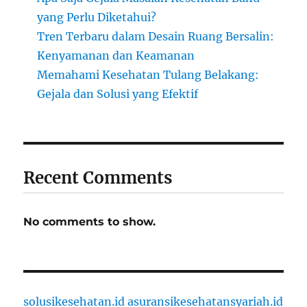
yang Perlu Diketahui?
Tren Terbaru dalam Desain Ruang Bersalin:
Kenyamanan dan Keamanan
Memahami Kesehatan Tulang Belakang:
Gejala dan Solusi yang Efektif
Recent Comments
No comments to show.
solusikesehatan.id
asuransikesehatansyariah.id