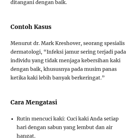
ditangani dengan baik.
Contoh Kasus
Menurut dr. Mark Kreshover, seorang spesialis
dermatologi, “Infeksi jamur sering terjadi pada
individu yang tidak menjaga kebersihan kaki
dengan baik, khususnya pada musim panas
ketika kaki lebih banyak berkeringat.”
Cara Mengatasi
Rutin mencuci kaki: Cuci kaki Anda setiap
hari dengan sabun yang lembut dan air
hangat.