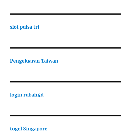
slot pulsa tri
Pengeluaran Taiwan
login rubah4d
togel Singapore