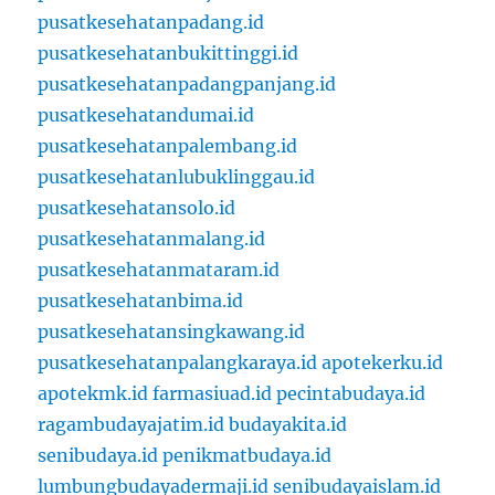
pusatkesehatanpadang.id
pusatkesehatanbukittinggi.id
pusatkesehatanpadangpanjang.id
pusatkesehatandumai.id
pusatkesehatanpalembang.id
pusatkesehatanlubuklinggau.id
pusatkesehatansolo.id
pusatkesehatanmalang.id
pusatkesehatanmataram.id
pusatkesehatanbima.id
pusatkesehatansingkawang.id
pusatkesehatanpalangkaraya.id
apotekerku.id
apotekmk.id
farmasiuad.id
pecintabudaya.id
ragambudayajatim.id
budayakita.id
senibudaya.id
penikmatbudaya.id
lumbungbudayadermaji.id
senibudayaislam.id