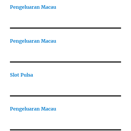
Pengeluaran Macau
Pengeluaran Macau
Slot Pulsa
Pengeluaran Macau