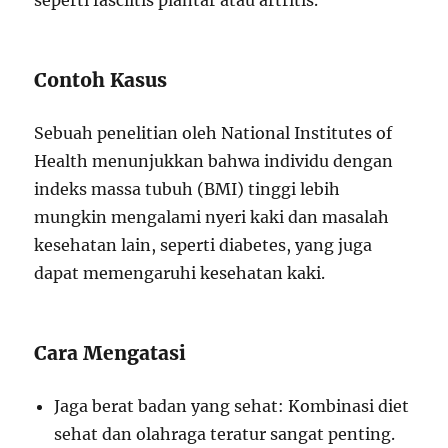
seperti fasciitis plantar atau artritis.
Contoh Kasus
Sebuah penelitian oleh National Institutes of
Health menunjukkan bahwa individu dengan
indeks massa tubuh (BMI) tinggi lebih
mungkin mengalami nyeri kaki dan masalah
kesehatan lain, seperti diabetes, yang juga
dapat memengaruhi kesehatan kaki.
Cara Mengatasi
Jaga berat badan yang sehat: Kombinasi diet
sehat dan olahraga teratur sangat penting.