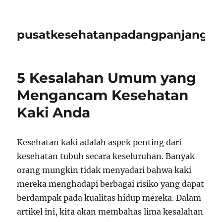
pusatkesehatanpadangpanjangid
5 Kesalahan Umum yang
Mengancam Kesehatan
Kaki Anda
Kesehatan kaki adalah aspek penting dari
kesehatan tubuh secara keseluruhan. Banyak
orang mungkin tidak menyadari bahwa kaki
mereka menghadapi berbagai risiko yang dapat
berdampak pada kualitas hidup mereka. Dalam
artikel ini, kita akan membahas lima kesalahan