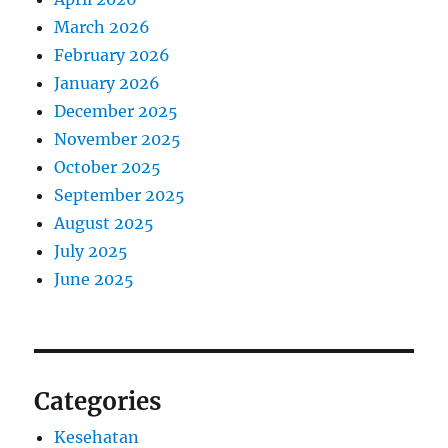
March 2026
February 2026
January 2026
December 2025
November 2025
October 2025
September 2025
August 2025
July 2025
June 2025
Categories
Kesehatan