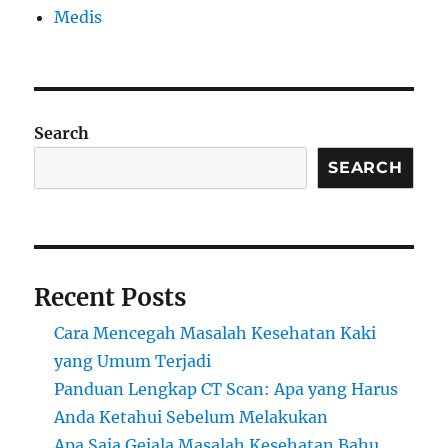
Medis
Search
SEARCH
Recent Posts
Cara Mencegah Masalah Kesehatan Kaki
yang Umum Terjadi
Panduan Lengkap CT Scan: Apa yang Harus
Anda Ketahui Sebelum Melakukan
Apa Saja Gejala Masalah Kesehatan Bahu