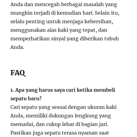
Anda dan mencegah berbagai masalah yang
mungkin terjadi di kemudian hari. Selain itu,
selalu penting untuk menjaga kebersihan,
menggunakan alas kaki yang tepat, dan
memperhatikan sinyal yang diberikan tubuh
Anda.
FAQ
1. Apa yang harus saya cari ketika membeli
sepatu baru?
Cari sepatu yang sesuai dengan ukuran kaki
Anda, memiliki dukungan lengkung yang
memadai, dan cukup lebar di bagian jari.
Pastikan juga sepatu terasa nyaman saat