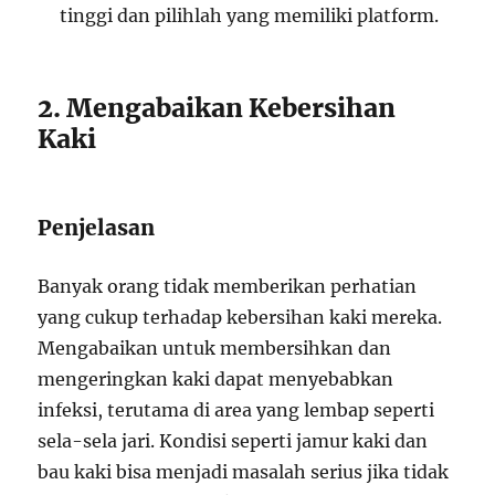
tinggi dan pilihlah yang memiliki platform.
2. Mengabaikan Kebersihan
Kaki
Penjelasan
Banyak orang tidak memberikan perhatian
yang cukup terhadap kebersihan kaki mereka.
Mengabaikan untuk membersihkan dan
mengeringkan kaki dapat menyebabkan
infeksi, terutama di area yang lembap seperti
sela-sela jari. Kondisi seperti jamur kaki dan
bau kaki bisa menjadi masalah serius jika tidak