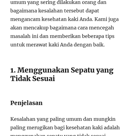
umum yang sering dilakukan orang dan
bagaimana kesalahan tersebut dapat
mengancam kesehatan kaki Anda. Kami juga
akan mencakup bagaimana cara mencegah
masalah ini dan memberikan beberapa tips
untuk merawat kaki Anda dengan baik.
1. Menggunakan Sepatu yang
Tidak Sesuai
Penjelasan
Kesalahan yang paling umum dan mungkin
paling merugikan bagi kesehatan kaki adalah