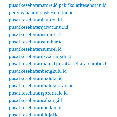
pusatkesehatanstore.id
pabrikalatkesehatan.id
perencanaandinaskesehatan.id
pusatkesehatanbanten.id
pusatkesehatanjawatimur.id
pusatkesehatansumut.id
pusatkesehatansumbar.id
pusatkesehatansumsel.id
pusatkesehatanjawatengah.id
pusatkesehatanriau.id
pusatkesehatanjambi.id
pusatkesehatanbengkulu.id
pusatkesehatanmaluku.id
pusatkesehatanmalukuutara.id
pusatkesehatangorontalo.id
pusatkesehatansabang.id
pusatkesehatanmedan.id
pusatkesehatanbinjai.id