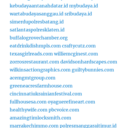
kebudayaantanahdatar.id
mybudaya.id
wartabudayasanggau.id
sribudaya.id
simerdupolresbatang.id
satlantaspolresklaten.id
buffalogrovechamber.org
eatdrinkdishmpls.com
craftycutz.com
texasgirlreads.com
williemcginest.com
zorrosrestaurant.com
davidsonhardscapes.com
wilkinsactiongraphics.com
guiltybunnies.com
acemgmtgroup.com
greeneacresfarmhouse.com
cincinnatiukrainianfestival.com
fullhousesa.com
oyaguerefineart.com
healthywife.com
pbcvoice.com
amazingtimlocksmith.com
marrakechimmo.com
polresmanggaraitimur.id