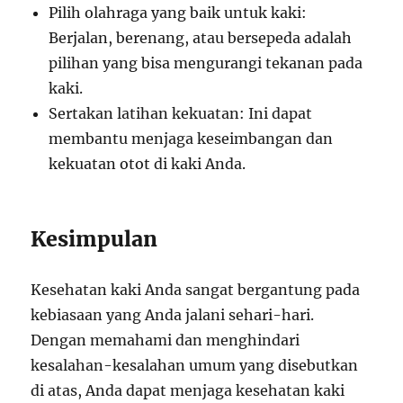
Pilih olahraga yang baik untuk kaki:
Berjalan, berenang, atau bersepeda adalah
pilihan yang bisa mengurangi tekanan pada
kaki.
Sertakan latihan kekuatan: Ini dapat
membantu menjaga keseimbangan dan
kekuatan otot di kaki Anda.
Kesimpulan
Kesehatan kaki Anda sangat bergantung pada
kebiasaan yang Anda jalani sehari-hari.
Dengan memahami dan menghindari
kesalahan-kesalahan umum yang disebutkan
di atas, Anda dapat menjaga kesehatan kaki