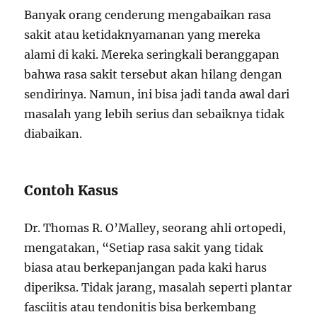
Banyak orang cenderung mengabaikan rasa
sakit atau ketidaknyamanan yang mereka
alami di kaki. Mereka seringkali beranggapan
bahwa rasa sakit tersebut akan hilang dengan
sendirinya. Namun, ini bisa jadi tanda awal dari
masalah yang lebih serius dan sebaiknya tidak
diabaikan.
Contoh Kasus
Dr. Thomas R. O’Malley, seorang ahli ortopedi,
mengatakan, “Setiap rasa sakit yang tidak
biasa atau berkepanjangan pada kaki harus
diperiksa. Tidak jarang, masalah seperti plantar
fasciitis atau tendonitis bisa berkembang