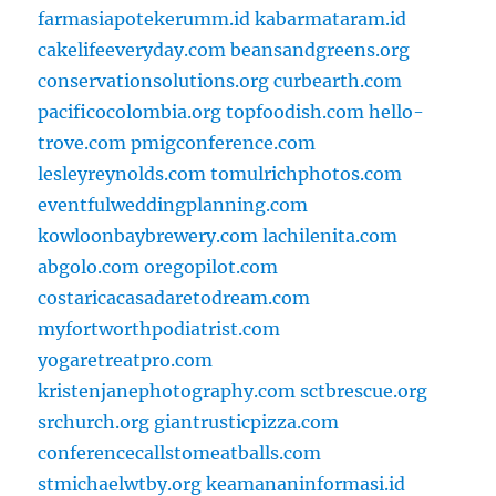
farmasiapotekerumm.id
kabarmataram.id
cakelifeeveryday.com
beansandgreens.org
conservationsolutions.org
curbearth.com
pacificocolombia.org
topfoodish.com
hello-
trove.com
pmigconference.com
lesleyreynolds.com
tomulrichphotos.com
eventfulweddingplanning.com
kowloonbaybrewery.com
lachilenita.com
abgolo.com
oregopilot.com
costaricacasadaretodream.com
myfortworthpodiatrist.com
yogaretreatpro.com
kristenjanephotography.com
sctbrescue.org
srchurch.org
giantrusticpizza.com
conferencecallstomeatballs.com
stmichaelwtby.org
keamananinformasi.id