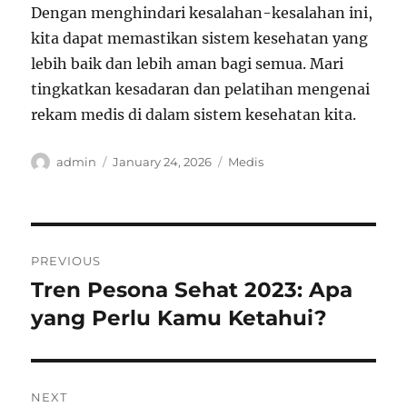
Dengan menghindari kesalahan-kesalahan ini,
kita dapat memastikan sistem kesehatan yang
lebih baik dan lebih aman bagi semua. Mari
tingkatkan kesadaran dan pelatihan mengenai
rekam medis di dalam sistem kesehatan kita.
Author
Posted
Categories
admin
January 24, 2026
Medis
on
Post
PREVIOUS
navigation
Tren Pesona Sehat 2023: Apa
Previous
post:
yang Perlu Kamu Ketahui?
NEXT