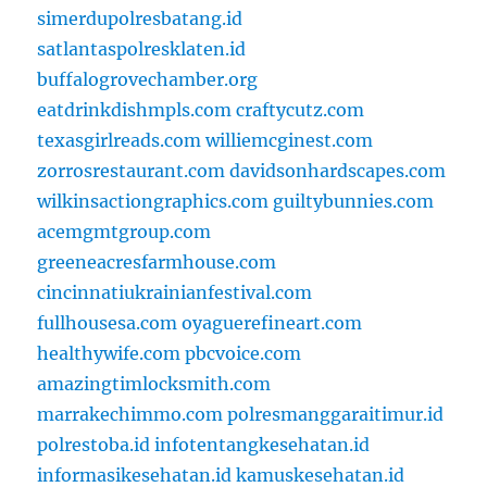
simerdupolresbatang.id
satlantaspolresklaten.id
buffalogrovechamber.org
eatdrinkdishmpls.com
craftycutz.com
texasgirlreads.com
williemcginest.com
zorrosrestaurant.com
davidsonhardscapes.com
wilkinsactiongraphics.com
guiltybunnies.com
acemgmtgroup.com
greeneacresfarmhouse.com
cincinnatiukrainianfestival.com
fullhousesa.com
oyaguerefineart.com
healthywife.com
pbcvoice.com
amazingtimlocksmith.com
marrakechimmo.com
polresmanggaraitimur.id
polrestoba.id
infotentangkesehatan.id
informasikesehatan.id
kamuskesehatan.id