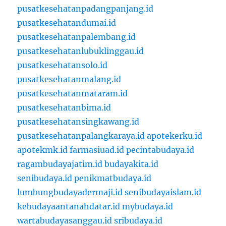
pusatkesehatanpadangpanjang.id
pusatkesehatandumai.id
pusatkesehatanpalembang.id
pusatkesehatanlubuklinggau.id
pusatkesehatansolo.id
pusatkesehatanmalang.id
pusatkesehatanmataram.id
pusatkesehatanbima.id
pusatkesehatansingkawang.id
pusatkesehatanpalangkaraya.id
apotekerku.id
apotekmk.id
farmasiuad.id
pecintabudaya.id
ragambudayajatim.id
budayakita.id
senibudaya.id
penikmatbudaya.id
lumbungbudayadermaji.id
senibudayaislam.id
kebudayaantanahdatar.id
mybudaya.id
wartabudayasanggau.id
sribudaya.id