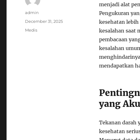
menjadi alat pe
Author
admin
Pengukuran yan
Posted
December 31, 2025
kesehatan lebih
on
Categories
Medis
kesalahan saat
pembacaan yang 
kesalahan umum
menghindarinya.
mendapatkan hasi
Pentingn
yang Aku
Tekanan darah y
kesehatan serius