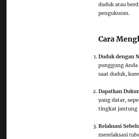
duduk atau berdi
pengukuran.
Cara Meng
Duduk dengan 
punggung Anda d
saat duduk, kar
Dapatkan Dukun
yang datar, sep
tingkat jantung
Relaksasi Sebe
merelaksasi tub