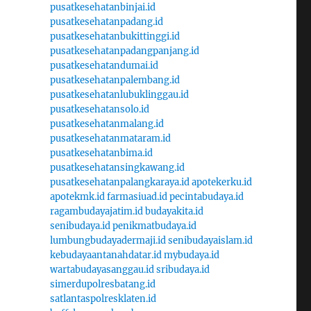
pusatkesehatanbinjai.id
pusatkesehatanpadang.id
pusatkesehatanbukittinggi.id
pusatkesehatanpadangpanjang.id
pusatkesehatandumai.id
pusatkesehatanpalembang.id
pusatkesehatanlubuklinggau.id
pusatkesehatansolo.id
pusatkesehatanmalang.id
pusatkesehatanmataram.id
pusatkesehatanbima.id
pusatkesehatansingkawang.id
pusatkesehatanpalangkaraya.id
apotekerku.id
apotekmk.id
farmasiuad.id
pecintabudaya.id
ragambudayajatim.id
budayakita.id
senibudaya.id
penikmatbudaya.id
lumbungbudayadermaji.id
senibudayaislam.id
kebudayaantanahdatar.id
mybudaya.id
wartabudayasanggau.id
sribudaya.id
simerdupolresbatang.id
satlantaspolresklaten.id