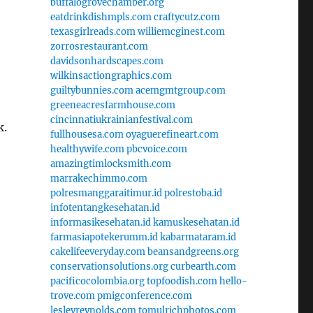
buffalogrovechamber.org
eatdrinkdishmpls.com
craftycutz.com
texasgirlreads.com
williemcginest.com
zorrosrestaurant.com
davidsonhardscapes.com
wilkinsactiongraphics.com
guiltybunnies.com
acemgmtgroup.com
greeneacresfarmhouse.com
cincinnatiukrainianfestival.com
k.
fullhousesa.com
oyaguerefineart.com
healthywife.com
pbcvoice.com
amazingtimlocksmith.com
marrakechimmo.com
polresmanggaraitimur.id
polrestoba.id
infotentangkesehatan.id
informasikesehatan.id
kamuskesehatan.id
farmasiapotekerumm.id
kabarmataram.id
cakelifeeveryday.com
beansandgreens.org
conservationsolutions.org
curbearth.com
pacificocolombia.org
topfoodish.com
hello-
trove.com
pmigconference.com
lesleyreynolds.com
tomulrichphotos.com