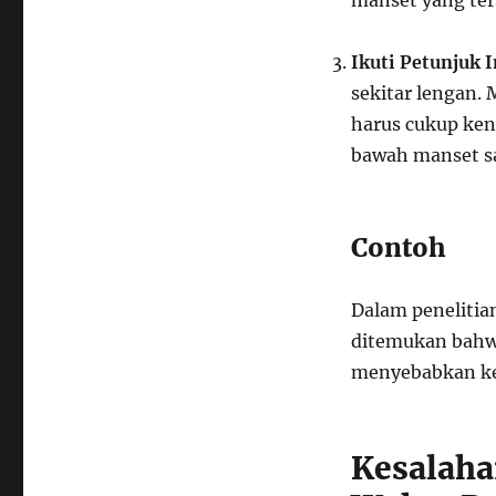
manset yang ter
Ikuti Petunjuk I
sekitar lengan. 
harus cukup ken
bawah manset sa
Contoh
Dalam penelitian
ditemukan bahw
menyebabkan ke
Kesalah