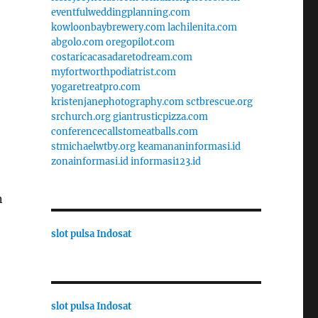
eventfulweddingplanning.com
kowloonbaybrewery.com
lachilenita.com
abgolo.com
oregopilot.com
costaricacasadaretodream.com
myfortworthpodiatrist.com
yogaretreatpro.com
kristenjanephotography.com
sctbrescue.org
srchurch.org
giantrusticpizza.com
conferencecallstomeatballs.com
stmichaelwtby.org
keamananinformasi.id
zonainformasi.id
informasi123.id
n
slot pulsa Indosat
slot pulsa Indosat