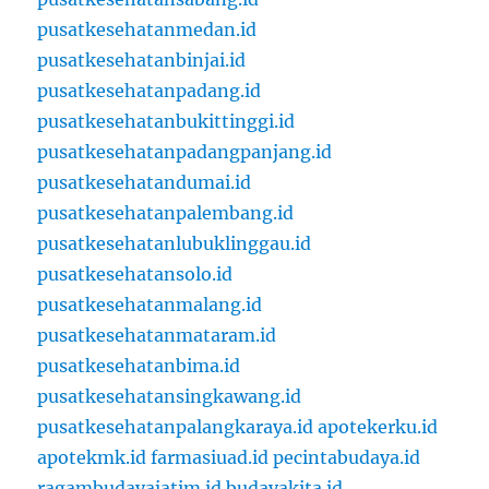
pusatkesehatanmedan.id
pusatkesehatanbinjai.id
pusatkesehatanpadang.id
pusatkesehatanbukittinggi.id
pusatkesehatanpadangpanjang.id
pusatkesehatandumai.id
pusatkesehatanpalembang.id
pusatkesehatanlubuklinggau.id
pusatkesehatansolo.id
pusatkesehatanmalang.id
pusatkesehatanmataram.id
pusatkesehatanbima.id
pusatkesehatansingkawang.id
pusatkesehatanpalangkaraya.id
apotekerku.id
apotekmk.id
farmasiuad.id
pecintabudaya.id
ragambudayajatim.id
budayakita.id