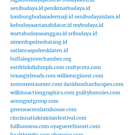
senibudaya.id
penikmatbudaya.id
lumbungbudayadermaji.id
senibudayaislam.id
kebudayaantanahdatar.id
mybudaya.id
wartabudayasanggau.id
sribudaya.id
simerdupolresbatang.id
satlantaspolresklaten.id
buffalogrovechamber.org
eatdrinkdishmpls.com
craftycutz.com
texasgirlreads.com
williemcginest.com
zorrosrestaurant.com
davidsonhardscapes.com
wilkinsactiongraphics.com
guiltybunnies.com
acemgmtgroup.com
greeneacresfarmhouse.com
cincinnatiukrainianfestival.com
fullhousesa.com
oyaguerefineart.com
healthywife.com
pbcvoice.com