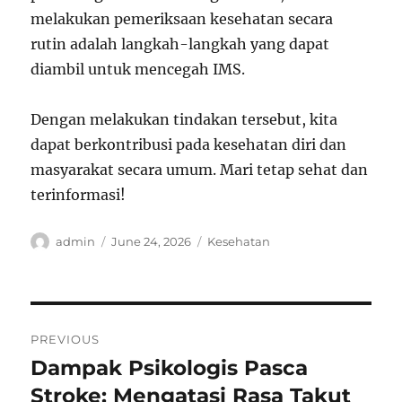
melakukan pemeriksaan kesehatan secara
rutin adalah langkah-langkah yang dapat
diambil untuk mencegah IMS.
Dengan melakukan tindakan tersebut, kita
dapat berkontribusi pada kesehatan diri dan
masyarakat secara umum. Mari tetap sehat dan
terinformasi!
Author
Posted
Categories
admin
June 24, 2026
Kesehatan
on
Post
PREVIOUS
navigation
Dampak Psikologis Pasca
Previous
post:
Stroke: Mengatasi Rasa Takut