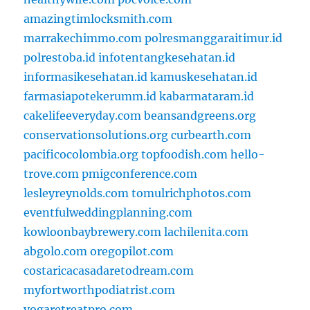
amazingtimlocksmith.com
marrakechimmo.com
polresmanggaraitimur.id
polrestoba.id
infotentangkesehatan.id
informasikesehatan.id
kamuskesehatan.id
farmasiapotekerumm.id
kabarmataram.id
cakelifeeveryday.com
beansandgreens.org
conservationsolutions.org
curbearth.com
pacificocolombia.org
topfoodish.com
hello-
trove.com
pmigconference.com
lesleyreynolds.com
tomulrichphotos.com
eventfulweddingplanning.com
kowloonbaybrewery.com
lachilenita.com
abgolo.com
oregopilot.com
costaricacasadaretodream.com
myfortworthpodiatrist.com
yogaretreatpro.com