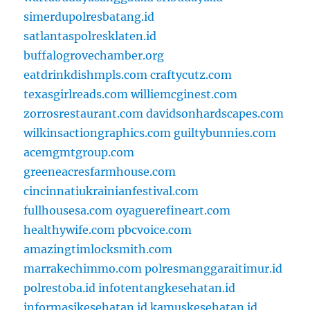
simerdupolresbatang.id
satlantaspolresklaten.id
buffalogrovechamber.org
eatdrinkdishmpls.com
craftycutz.com
texasgirlreads.com
williemcginest.com
zorrosrestaurant.com
davidsonhardscapes.com
wilkinsactiongraphics.com
guiltybunnies.com
acemgmtgroup.com
greeneacresfarmhouse.com
cincinnatiukrainianfestival.com
fullhousesa.com
oyaguerefineart.com
healthywife.com
pbcvoice.com
amazingtimlocksmith.com
marrakechimmo.com
polresmanggaraitimur.id
polrestoba.id
infotentangkesehatan.id
informasikesehatan.id
kamuskesehatan.id