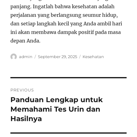
panjang. Ingatlah bahwa kesehatan adalah
perjalanan yang berlangsung seumur hidup,
dan setiap langkah kecil yang Anda ambil hari
ini akan membawa dampak positif pada masa
depan Anda.
Author
Posted
Categories
admin
September 29, 2025
Kesehatan
on
Post
PREVIOUS
navigation
Panduan Lengkap untuk
Previous
post:
Memahami Tes Urin dan
Hasilnya