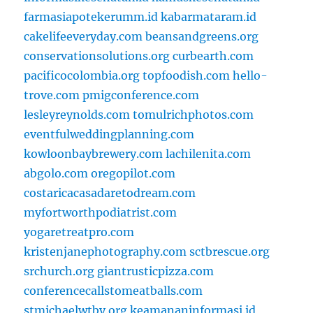
farmasiapotekerumm.id
kabarmataram.id
cakelifeeveryday.com
beansandgreens.org
conservationsolutions.org
curbearth.com
pacificocolombia.org
topfoodish.com
hello-
trove.com
pmigconference.com
lesleyreynolds.com
tomulrichphotos.com
eventfulweddingplanning.com
kowloonbaybrewery.com
lachilenita.com
abgolo.com
oregopilot.com
costaricacasadaretodream.com
myfortworthpodiatrist.com
yogaretreatpro.com
kristenjanephotography.com
sctbrescue.org
srchurch.org
giantrusticpizza.com
conferencecallstomeatballs.com
stmichaelwtby.org
keamananinformasi.id