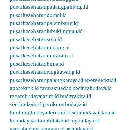
pusatkesehatanpadangpanjang.id
pusatkesehatandumai.id
pusatkesehatanpalembang.id
pusatkesehatanlubuklinggau.id
pusatkesehatansolo.id
pusatkesehatanmalang.id
pusatkesehatanmataram.id
pusatkesehatanbima.id
pusatkesehatansingkawang.id
pusatkesehatanpalangkaraya.id
apotekerku.id
apotekmk.id
farmasiuad.id
pecintabudaya.id
ragambudayajatim.id
budayakita.id
senibudaya.id
penikmatbudaya.id
lumbungbudayadermaji.id
senibudayaislam.id
kebudayaantanahdatar.id
mybudaya.id
wartabudayasanggau.id
sribudaya.id