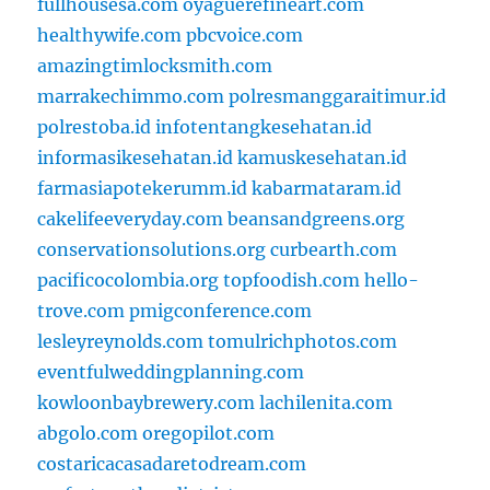
fullhousesa.com
oyaguerefineart.com
healthywife.com
pbcvoice.com
amazingtimlocksmith.com
marrakechimmo.com
polresmanggaraitimur.id
polrestoba.id
infotentangkesehatan.id
informasikesehatan.id
kamuskesehatan.id
farmasiapotekerumm.id
kabarmataram.id
cakelifeeveryday.com
beansandgreens.org
conservationsolutions.org
curbearth.com
pacificocolombia.org
topfoodish.com
hello-
trove.com
pmigconference.com
lesleyreynolds.com
tomulrichphotos.com
eventfulweddingplanning.com
kowloonbaybrewery.com
lachilenita.com
abgolo.com
oregopilot.com
costaricacasadaretodream.com