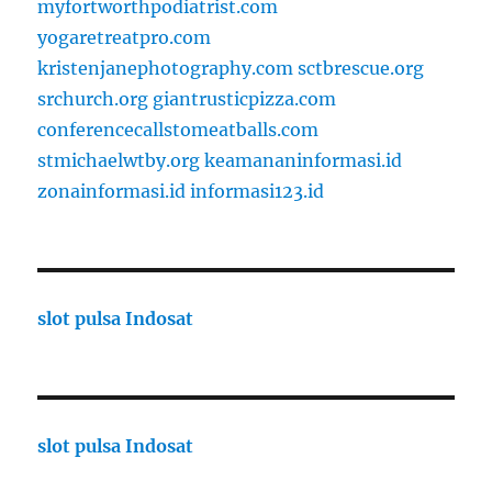
myfortworthpodiatrist.com
yogaretreatpro.com
kristenjanephotography.com
sctbrescue.org
srchurch.org
giantrusticpizza.com
conferencecallstomeatballs.com
stmichaelwtby.org
keamananinformasi.id
zonainformasi.id
informasi123.id
slot pulsa Indosat
slot pulsa Indosat