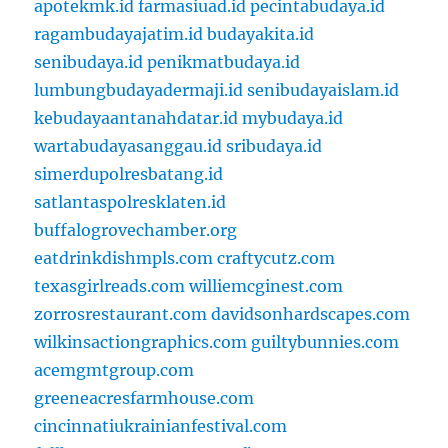
apotekmk.id
farmasiuad.id
pecintabudaya.id
ragambudayajatim.id
budayakita.id
senibudaya.id
penikmatbudaya.id
lumbungbudayadermaji.id
senibudayaislam.id
kebudayaantanahdatar.id
mybudaya.id
wartabudayasanggau.id
sribudaya.id
simerdupolresbatang.id
satlantaspolresklaten.id
buffalogrovechamber.org
eatdrinkdishmpls.com
craftycutz.com
texasgirlreads.com
williemcginest.com
zorrosrestaurant.com
davidsonhardscapes.com
wilkinsactiongraphics.com
guiltybunnies.com
acemgmtgroup.com
greeneacresfarmhouse.com
cincinnatiukrainianfestival.com