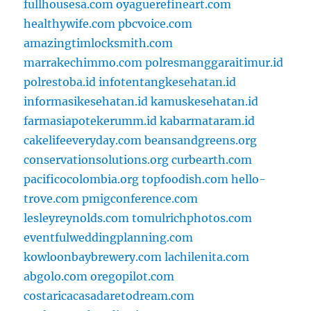
fullhousesa.com
oyaguerefineart.com
healthywife.com
pbcvoice.com
amazingtimlocksmith.com
marrakechimmo.com
polresmanggaraitimur.id
polrestoba.id
infotentangkesehatan.id
informasikesehatan.id
kamuskesehatan.id
farmasiapotekerumm.id
kabarmataram.id
cakelifeeveryday.com
beansandgreens.org
conservationsolutions.org
curbearth.com
pacificocolombia.org
topfoodish.com
hello-
trove.com
pmigconference.com
lesleyreynolds.com
tomulrichphotos.com
eventfulweddingplanning.com
kowloonbaybrewery.com
lachilenita.com
abgolo.com
oregopilot.com
costaricacasadaretodream.com