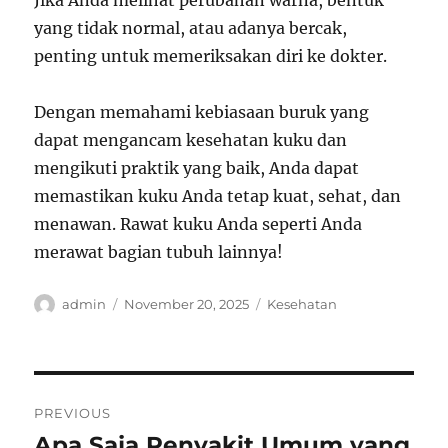
Jika Anda melihat perubahan warna, bentuk
yang tidak normal, atau adanya bercak,
penting untuk memeriksakan diri ke dokter.
Dengan memahami kebiasaan buruk yang
dapat mengancam kesehatan kuku dan
mengikuti praktik yang baik, Anda dapat
memastikan kuku Anda tetap kuat, sehat, dan
menawan. Rawat kuku Anda seperti Anda
merawat bagian tubuh lainnya!
Author
Posted
Categories
admin
November 20, 2025
Kesehatan
on
Post
PREVIOUS
navigation
Apa Saja Penyakit Umum yang
Previous